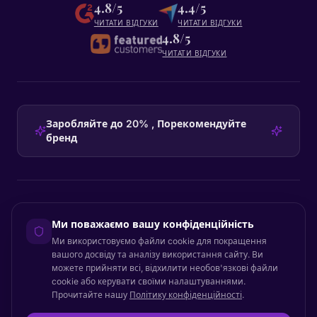
4.8/5
4.4/5
ЧИТАТИ ВІДГУКИ
ЧИТАТИ ВІДГУКИ
4.8/5
ЧИТАТИ ВІДГУКИ
Заробляйте до 20% , Порекомендуйте
бренд
HEADQUARTERS
Ми поважаємо вашу конфіденційність
Certainly Group ApS
Ми використовуємо файли cookie для покращення
C/O GRROW, Pilestræde 52A
·
1112
København K
·
Denmark
вашого досвіду та аналізу використання сайту. Ви
можете прийняти всі, відхилити необов'язкові файли
cookie або керувати своїми налаштуваннями.
Прочитайте нашу
Політику конфіденційності
.
Повернутися до початку
© 2026 Certainly. Усі права захищені.