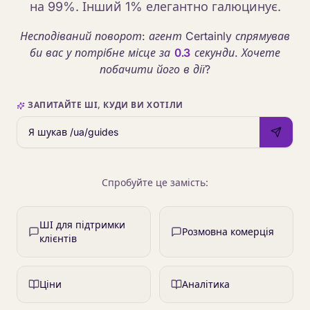
на 99%. Інший 1% елегантно галюцинує.
Несподіваний поворот: агент Certainly спрямував
би вас у потрібне місце за
0.3
секунди. Хочете
побачити його в дії?
ЗАПИТАЙТЕ ШІ, КУДИ ВИ ХОТІЛИ
Спробуйте це замість:
ШІ для підтримки
Розмовна комерція
клієнтів
Ціни
Аналітика