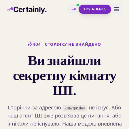
Skip to main content
Certainly.
TRY AGENTS
404 , СТОРІНКУ НЕ ЗНАЙДЕНО
Ви знайшли
секретну кімнату
ШІ.
Сторінки за адресою
не існує. Або
/ua/guides
наш агент ШІ вже розв’язав це питання, або
її ніколи не існувало. Наша модель впевнена