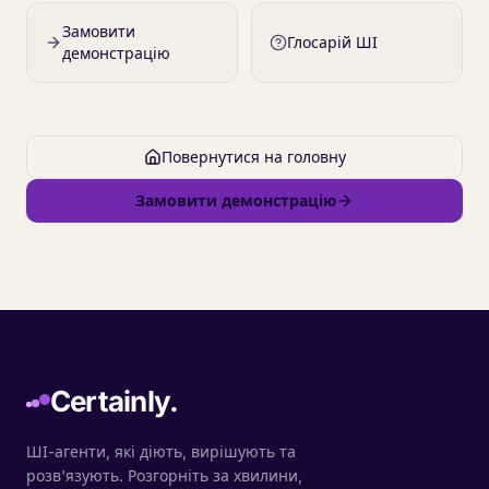
Замовити
Глосарій ШІ
демонстрацію
Повернутися на головну
Замовити демонстрацію
Certainly.
ШІ-агенти, які діють, вирішують та
розв'язують. Розгорніть за хвилини,