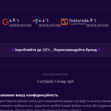
4.8/5
4.4/5
4.8/5
ЧИТАТИ ВІДГУКИ
ЧИТАТИ ВІДГУКИ
ЧИТАТИ ВІДГУКИ
Заробляйте до 20% , Порекомендуйте бренд
HEADQUARTERS
Certainly Group ApS
C/O GRROW, Pilestræde 52A
·
1112
København K
·
Denmark
ажаємо вашу конфіденційність
ристовуємо файли cookie для покращення вашого досвіду та аналізу вико
и можете прийняти всі, відхилити необов'язкові файли cookie або керуват
Повернутися до початку
ваннями. Прочитайте нашу
Політику конфіденційності
.