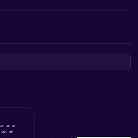
ристання
и своїми