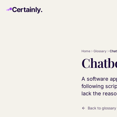
Skip to main content
Certainly.
Home
Glossary
Chat
Chatb
A software app
following scri
lack the reaso
Back to glossary