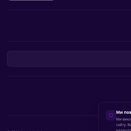
Ми пов
Ми вико
сайту. В
налашту