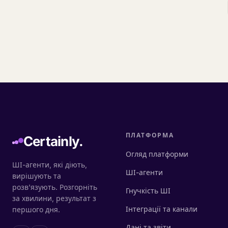
ПЛАТФОРМА
Certainly.
Огляд платформи
ШІ-агенти, які діють,
ШІ-агенти
вирішують та
розв'язують. Розгорніть
Гнучкість ШІ
за хвилини, результат з
Інтеграції та канали
першого дня.
Дані та звіти