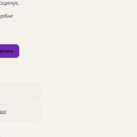
юцинує.
трібне
итати
 ШІ