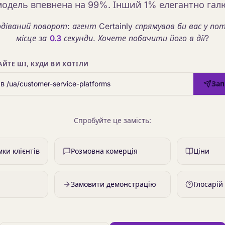
одель впевнена на 99%. Інший 1% елегантно гал
діваний поворот: агент Certainly спрямував би вас у по
місце за
0.3
секунди. Хочете побачити його в дії?
АЙТЕ ШІ, КУДИ ВИ ХОТІЛИ
Зап
Спробуйте це замість:
ки клієнтів
Розмовна комерція
Ціни
Замовити демонстрацію
Глосарій