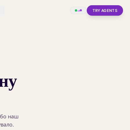
TRY AGENTS
ну
Або наш
увало.