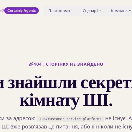
Платформа
Сценарії
Компанія
Certainly Agents
404 , СТОРІНКУ НЕ ЗНАЙДЕНО
и знайшли секрет
кімнату ШІ.
ки за адресою
не існує. 
/ua/customer-service-platforms
 ШІ вже розв’язав це питання, або її ніколи не існ