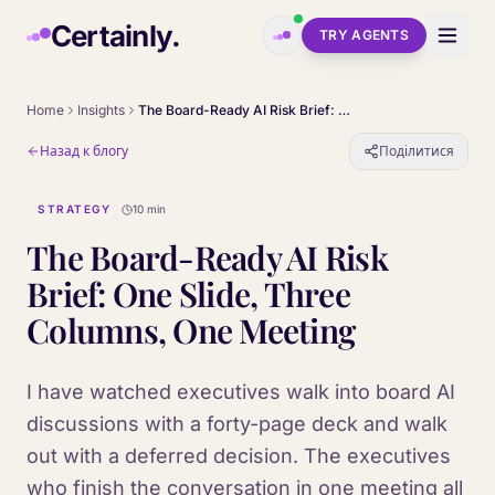
Skip to main content
Certainly.
TRY AGENTS
Home
Insights
The Board-Ready AI Risk Brief: One Slide, Three Columns, One Meeting
Назад к блогу
Поділитися
STRATEGY
10 min
The Board-Ready AI Risk
Brief: One Slide, Three
Columns, One Meeting
I have watched executives walk into board AI
discussions with a forty-page deck and walk
out with a deferred decision. The executives
who finish the conversation in one meeting all