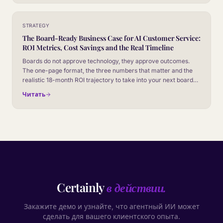
STRATEGY
The Board-Ready Business Case for AI Customer Service:
ROI Metrics, Cost Savings and the Real Timeline
Boards do not approve technology, they approve outcomes.
The one-page format, the three numbers that matter and the
realistic 18-month ROI trajectory to take into your next board
meeting on conversational AI.
Читать
Certainly
в действии.
Закажите демо и узнайте, что агентный ИИ может
сделать для вашего клиентского опыта.