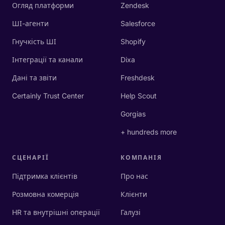
Огляд платформи
Zendesk
ШІ-агенти
Salesforce
Гнучкість ШІ
Shopify
Інтеграції та канали
Dixa
Дані та звіти
Freshdesk
Certainly Trust Center
Help Scout
Gorgias
+ hundreds more
СЦЕНАРІЇ
КОМПАНІЯ
Підтримка клієнтів
Про нас
Розмовна комерція
Клієнти
HR та внутрішні операції
Галузі