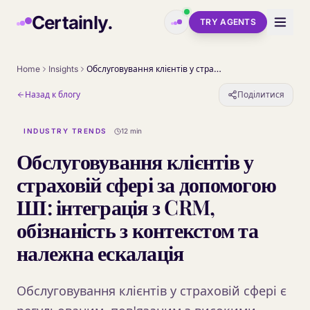
Skip to main content
Certainly.
TRY AGENTS
Home
Insights
Обслуговування клієнтів у страховій сфері за допомогою ШІ: інтеграція з CRM, обізнаність з контекстом та належна ескалація
Назад к блогу
Поділитися
INDUSTRY TRENDS
12 min
Обслуговування клієнтів у
страховій сфері за допомогою
ШІ: інтеграція з CRM,
обізнаність з контекстом та
належна ескалація
Обслуговування клієнтів у страховій сфері є