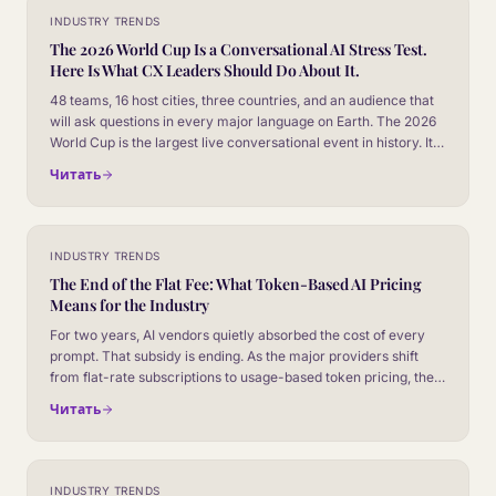
INDUSTRY TRENDS
The 2026 World Cup Is a Conversational AI Stress Test.
Here Is What CX Leaders Should Do About It.
48 teams, 16 host cities, three countries, and an audience that
will ask questions in every major language on Earth. The 2026
World Cup is the largest live conversational event in history. It is
also the closest thing to a controlled experiment CX leaders will
Читать
ever get.
INDUSTRY TRENDS
The End of the Flat Fee: What Token-Based AI Pricing
Means for the Industry
For two years, AI vendors quietly absorbed the cost of every
prompt. That subsidy is ending. As the major providers shift
from flat-rate subscriptions to usage-based token pricing, the
cost line moves from the IT budget into the operations P&L.
Читать
Here is what changes, and how CX leaders should price for it.
INDUSTRY TRENDS