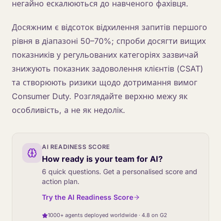
негайно ескалюються до навченого фахівця.
Досяжним є відсоток відхилення запитів першого
рівня в діапазоні 50–70%; спроби досягти вищих
показників у регульованих категоріях зазвичай
знижують показник задоволення клієнтів (CSAT)
та створюють ризики щодо дотримання вимог
Consumer Duty. Розглядайте верхню межу як
особливість, а не як недолік.
AI READINESS SCORE
How ready is your team for AI?
6 quick questions. Get a personalised score and
action plan.
Try the AI Readiness Score
1000+ agents deployed worldwide · 4.8 on G2