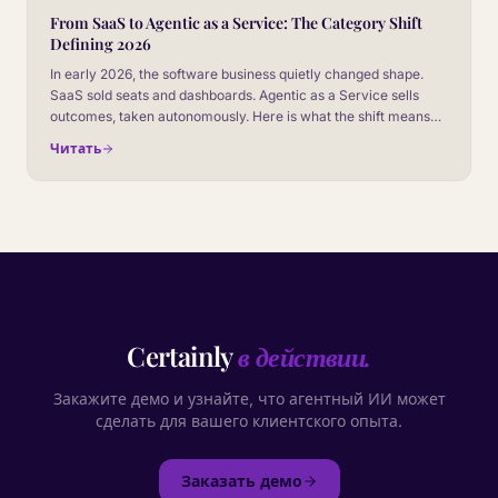
From SaaS to Agentic as a Service: The Category Shift
Defining 2026
In early 2026, the software business quietly changed shape.
SaaS sold seats and dashboards. Agentic as a Service sells
outcomes, taken autonomously. Here is what the shift means
for CX leaders, and how to read it before your board does.
Читать
Certainly
в действии.
Закажите демо и узнайте, что агентный ИИ может
сделать для вашего клиентского опыта.
Заказать демо