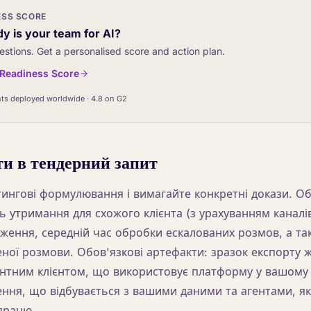
ESS SCORE
y is your team for AI?
estions. Get a personalised score and action plan.
I Readiness Score
ts deployed worldwide · 4.8 on G2
и в тендерний запит
тингові формулювання і вимагайте конкретні докази. Об
ь утримання для схожого клієнта (з урахуванням каналі
дження, середній час обробки ескалованих розмов, а т
ної розмови. Обов'язкові артефакти: зразок експорту ж
ентним клієнтом, що використовує платформу у вашому 
ння, що відбувається з вашими даними та агентами, я
працю.