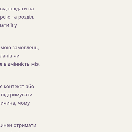
відповідати на
сію та розділ.
ти її у
емою замовлень,
ланів чи
 відмінність між
є контекст або
 підтримувати
ричина, чому
винен отримати