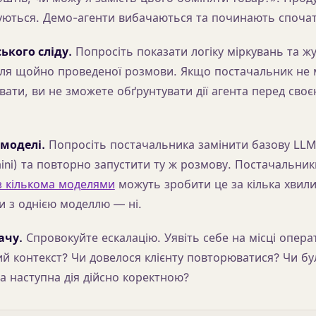
уються. Демо-агенти вибачаються та починають спочат
ького сліду.
Попросіть показати логіку міркувань та ж
для щойно проведеної розмови. Якщо постачальник не
ати, ви не зможете обґрунтувати дії агента перед сво
 моделі.
Попросіть постачальника замінити базову LLM 
ini) та повторно запустити ту ж розмову. Постачальни
з кількома моделями
можуть зробити це за кілька хвили
 з однією моделлю — ні.
ачу.
Спровокуйте ескалацію. Уявіть себе на місці опер
й контекст? Чи довелося клієнту повторюватися? Чи бу
 наступна дія дійсно коректною?