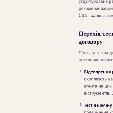
структуроване ре
рекомендований 
CSAT раніше, ніж
Перелік тес
договору
П'ять тестів за 
постачальником
1
.
Відтворення
охоплюють ваш
агента на ци
інструментів. 
1
.
Тест на зміну
повернення ко