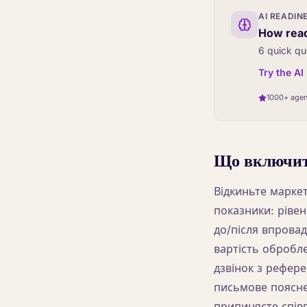
AI READIN
How read
6 quick qu
Try the A
1000+ agen
Що включит
Відкиньте марке
показники: рівен
до/після впрова
вартість обробле
дзвінок з рефер
письмове поясне
припиняєте спів