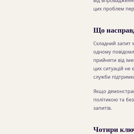
від впровадження
цих проблем пер
Що насправд
Складний запит м
одному повідомле
прийняти від іме
цих ситуацій не
служби підтримк
Якщо демонстрац
політикою та без
запитів.
Чотири ключ