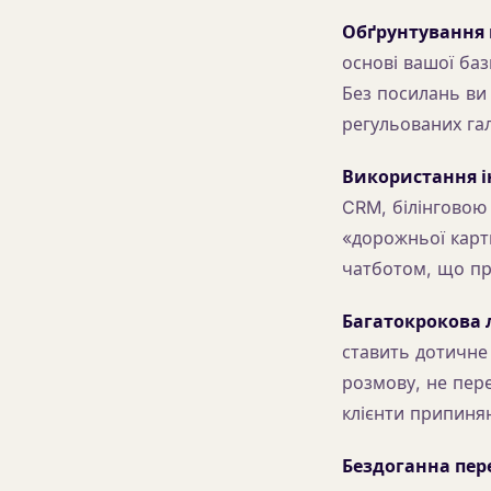
Обґрунтування 
основі вашої баз
Без посилань ви 
регульованих гал
Використання і
CRM, білінговою
«дорожньої карт
чатботом, що про
Багатокрокова л
ставить дотичне
розмову, не пер
клієнти припиня
Бездоганна пер