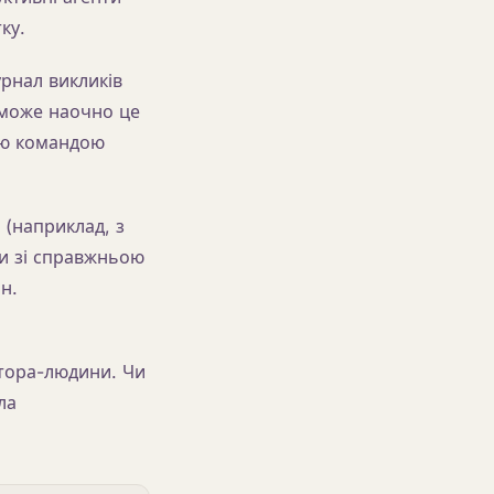
ку.
урнал викликів
 може наочно це
єю командою
(наприклад, з
ки зі справжньою
н.
атора-людини. Чи
ла