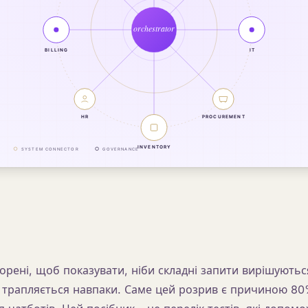
орені, щоб показувати, ніби складні запити вирішуються
 трапляється навпаки. Саме цей розрив є причиною 8