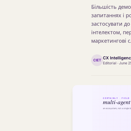
Більшість демо
запитаннях і р
застосувати до
інтелектом, пе
маркетингові с
CX Intelligen
CIET
Editorial
·
June 2