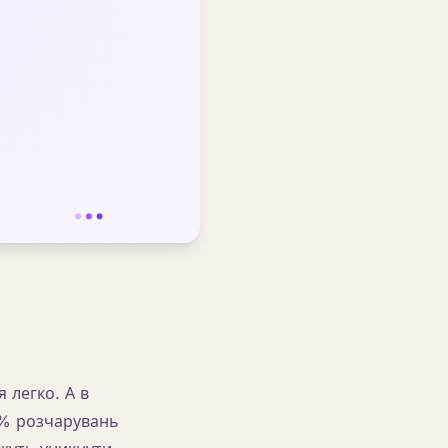
 легко. А в
0% розчарувань