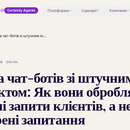
Платформа
Сценарії
Компанія
Certainly Agents
Оцінка чат-ботів зі штучним інтелектом: Як вони обробляють складні запити клієнтів, а не лише поширені запитання
MS
12 min
 чат-ботів зі штучни
ектом: Як вони оброб
і запити клієнтів, а 
ені запитання