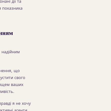
нані дії та
я показника
анням
м надійним
рнення, що
устити свого
вищем ваших
ливість.
равді я не хочу
ктивні агенти