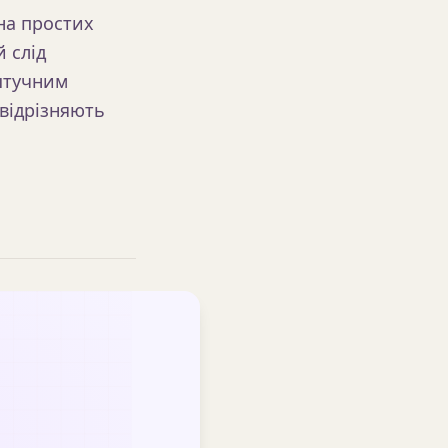
на простих
 слід
 штучним
 відрізняють