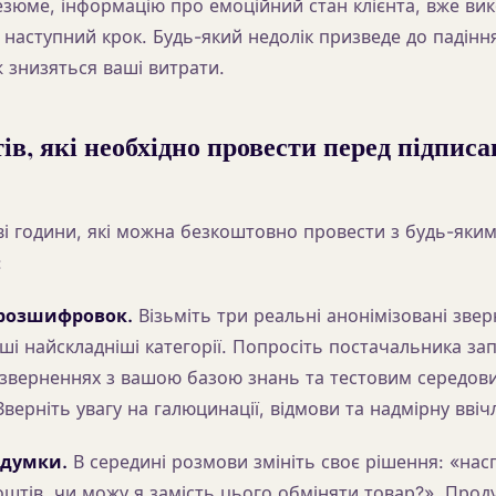
зюме, інформацію про емоційний стан клієнта, вже вико
наступний крок. Будь-який недолік призведе до падінн
 знизяться ваші витрати.
тів, які необхідно провести перед підпис
дві години, які можна безкоштовно провести з будь-яки
:
 розшифровок.
Візьміть три реальні анонімізовані зве
і найскладніші категорії. Попросіть постачальника зап
х зверненнях з вашою базою знань та тестовим середо
Зверніть увагу на галюцинації, відмови та надмірну ввіч
 думки.
В середині розмови змініть своє рішення: «насп
штів, чи можу я замість цього обміняти товар?». Проду