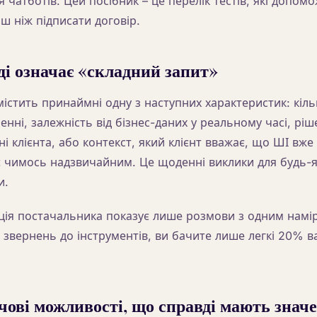
 чатботів. Цей посібник – це перелік тестів, які допом
ш ніж підписати договір.
і означає «складний запит»
істить принаймні одну з наступних характеристик: кіль
нні, залежність від бізнес-даних у реальному часі, ріш
ні клієнта, або контекст, який клієнт вважає, що ШІ вже
 є чимось надзвичайним. Це щоденні виклики для будь-я
и.
ія постачальника показує лише розмови з одним намі
 звернень до інструментів, ви бачите лише легкі 20% 
ові можливості, що справді мають знач