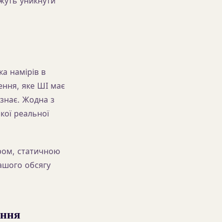
ожуть уникнути
ка намірів в
ення, яке ШІ має
 знає. Жодна з
кої реальної
ром, статичною
вашого обсягу
ення