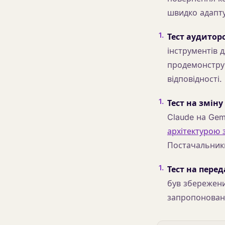
швидко адапт
1
.
Тест аудиторс
інструментів 
продемонструв
відповідності.
1
.
Тест на зміну
Claude на Gem
архітектурою 
Постачальники
1
.
Тест на перед
був збережени
запропонована