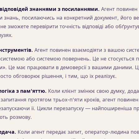
відповідей знаннями з посиланнями.
Агент повинен 
и знань, посилаючись на конкретний документ, його вер
не зможете перевірити точність відповіді або обґрунтува
узях.
нструментів.
Агент повинен взаємодіяти з вашою сист
 системою або системою повернень. Це не стосується п
и». Це має працювати в демоверсії з вашими даними. Це
сто обговорює рішення, і тим, що їх реалізує.
огіка з пам'яттю.
Коли клієнт змінює свою думку, дода
 запитання протягом трьох-п'яти кроків, агент повинен
езапускаючи її. Цикли перезапуску — найпоширеніша п
ють розмову.
едача.
Коли агент передає запит, оператор-людина по