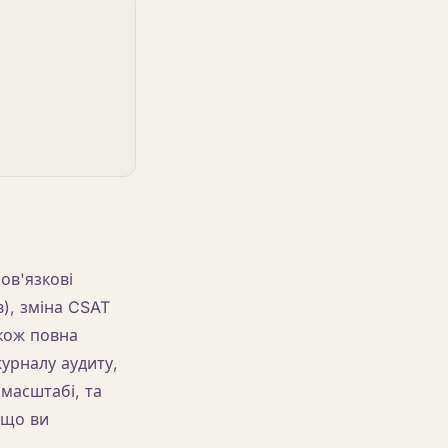
ов'язкові
в), зміна CSAT
акож повна
урналу аудиту,
масштабі, та
кщо ви