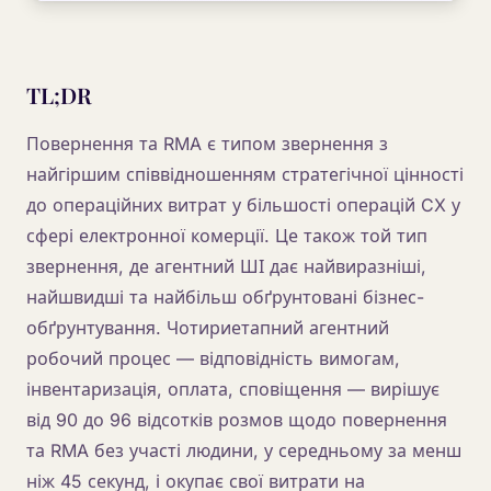
TL;DR
Повернення та RMA є типом звернення з
найгіршим співвідношенням стратегічної цінності
до операційних витрат у більшості операцій CX у
сфері електронної комерції. Це також той тип
звернення, де агентний ШІ дає найвиразніші,
найшвидші та найбільш обґрунтовані бізнес-
обґрунтування. Чотириетапний агентний
робочий процес — відповідність вимогам,
інвентаризація, оплата, сповіщення — вирішує
від 90 до 96 відсотків розмов щодо повернення
та RMA без участі людини, у середньому за менш
ніж 45 секунд, і окупає свої витрати на