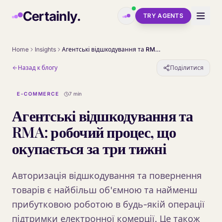
Skip to main content
Certainly.
TRY AGENTS
Home
Insights
Агентські відшкодування та RMA: робочий процес, що окупається за три тижні
Назад к блогу
Поділитися
E-COMMERCE
7 min
Агентські відшкодування та
RMA: робочий процес, що
окупається за три тижні
Авторизація відшкодування та повернення
товарів є найбільш об'ємною та найменш
прибутковою роботою в будь-якій операції
підтримки електронної комерції. Це також