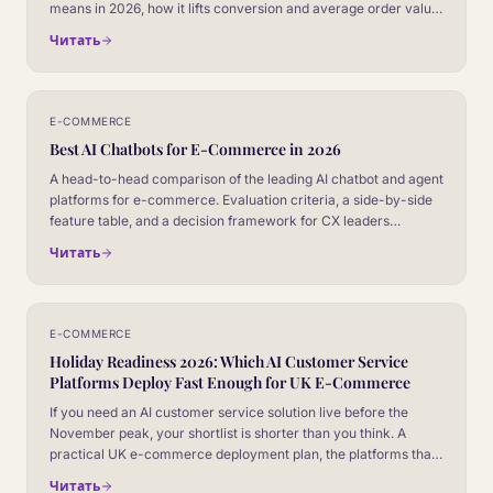
means in 2026, how it lifts conversion and average order value,
and what a serious operator needs to put in place to make it
Читать
work.
E-COMMERCE
Best AI Chatbots for E-Commerce in 2026
A head-to-head comparison of the leading AI chatbot and agent
platforms for e-commerce. Evaluation criteria, a side-by-side
feature table, and a decision framework for CX leaders
choosing their next platform.
Читать
E-COMMERCE
Holiday Readiness 2026: Which AI Customer Service
Platforms Deploy Fast Enough for UK E-Commerce
If you need an AI customer service solution live before the
November peak, your shortlist is shorter than you think. A
practical UK e-commerce deployment plan, the platforms that
ship inside six weeks and the features that actually matter
Читать