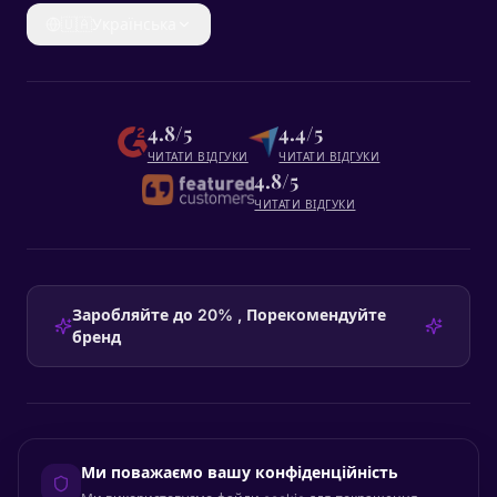
🇺🇦
Українська
4.8/5
4.4/5
ЧИТАТИ ВІДГУКИ
ЧИТАТИ ВІДГУКИ
4.8/5
ЧИТАТИ ВІДГУКИ
Заробляйте до 20% , Порекомендуйте
бренд
HEADQUARTERS
Ми поважаємо вашу конфіденційність
Certainly Group ApS