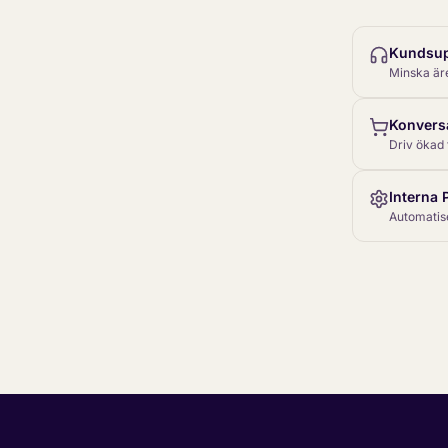
Kundsup
Minska är
Konversa
Driv ökad 
Interna 
Automatise