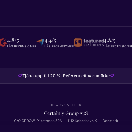
4.8/5
4.4/5
4.8/5
LÄS RECENSIONER
LÄS RECENSIONER
LÄS RECENSIONE
Tjäna upp till 20 %. Referera ett varumärke
HEADQUARTERS
Certainly Group ApS
C/O GRROW, Pilestræde 52A
·
1112
København K
·
Denmark