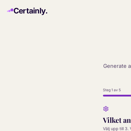
Skip to main content
Certainly.
Generate a 
Steg 1 av 5
Vilket a
Välj upp till 3