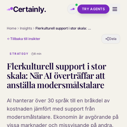
Skip to main content
Certainly.
TRY AGENTS
Home
Insights
Flerkulturell support i stor skala: När AI överträffar att anställa modersmålstalare
Tillbaka till insikter
Dela
STRATEGY
8 min
Flerkulturell support i stor
skala: När AI överträffar att
anställa modersmålstalare
AI hanterar över 30 språk till en bråkdel av
kostnaden jämfört med support från
modersmålstalare. Ekonomin är avgörande på
vissa marknader och missvisande på andra.