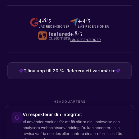
4.8/5
4.4/5
LÄS RECENSIONER
LÄS RECENSIONER
4.8/5
LÄS RECENSIONER
Tjäna upp till 20 %. Referera ett varumärke
HEADQUARTERS
Certainly Group ApS
Vi respekterar din integritet
C/O GRROW, Pilestræde 52A
·
1112
København K
·
Denmark
Vi använder cookies för att förbättra din upplevelse och
analysera webbplatsanvändning. Du kan acceptera alla,
avvisa valfria cookies eller hantera dina preferenser. Läs