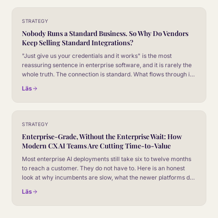
STRATEGY
Nobody Runs a Standard Business. So Why Do Vendors
Keep Selling Standard Integrations?
"Just give us your credentials and it works" is the most
reassuring sentence in enterprise software, and it is rarely the
whole truth. The connection is standard. What flows through it
never is. Here is the honest version of plug-and-play, and why
Läs
it tends to be the start of a much better deployment.
STRATEGY
Enterprise-Grade, Without the Enterprise Wait: How
Modern CX AI Teams Are Cutting Time-to-Value
Most enterprise AI deployments still take six to twelve months
to reach a customer. They do not have to. Here is an honest
look at why incumbents are slow, what the newer platforms do
differently, and how to evaluate vendors on time-to-value
Läs
without giving up the controls your security team will
absolutely insist on.