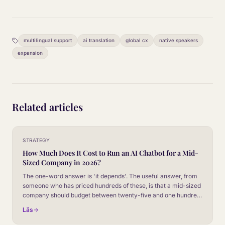
multilingual support
ai translation
global cx
native speakers
expansion
Related articles
STRATEGY
How Much Does It Cost to Run an AI Chatbot for a Mid-
Sized Company in 2026?
The one-word answer is 'it depends'. The useful answer, from
someone who has priced hundreds of these, is that a mid-sized
company should budget between twenty-five and one hundred
and twenty thousand pounds a year, all in. Here is what that
Läs
number covers and where it moves.