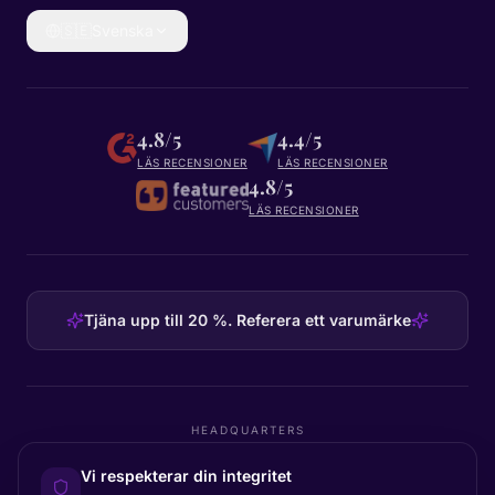
🇸🇪
Svenska
4.8/5
4.4/5
LÄS RECENSIONER
LÄS RECENSIONER
4.8/5
LÄS RECENSIONER
Tjäna upp till 20 %. Referera ett varumärke
HEADQUARTERS
Certainly Group ApS
Vi respekterar din integritet
C/O GRROW, Pilestræde 52A
·
1112
København K
·
Denmark