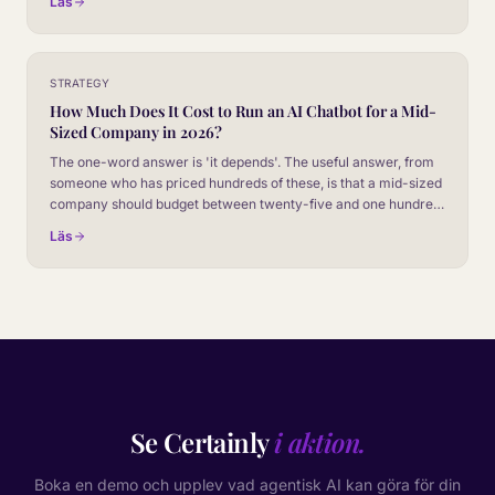
Läs
STRATEGY
How Much Does It Cost to Run an AI Chatbot for a Mid-
Sized Company in 2026?
The one-word answer is 'it depends'. The useful answer, from
someone who has priced hundreds of these, is that a mid-sized
company should budget between twenty-five and one hundred
and twenty thousand pounds a year, all in. Here is what that
Läs
number covers and where it moves.
Se Certainly
i aktion.
Boka en demo och upplev vad agentisk AI kan göra för din