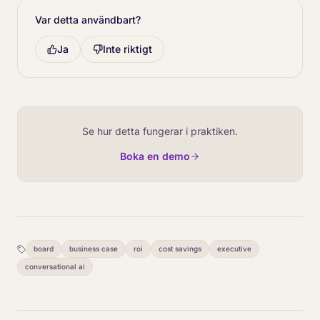
Var detta användbart?
Ja
Inte riktigt
Se hur detta fungerar i praktiken.
Boka en demo
board
business case
roi
cost savings
executive
conversational ai