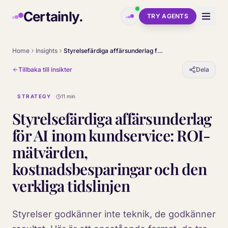
Skip to main content
Certainly.
TRY AGENTS
Home
Insights
Styrelsefärdiga affärsunderlag för AI inom kundservice: ROI-mätvärden, kostnadsbesparingar och den verkliga tidslinjen
Tillbaka till insikter
Dela
STRATEGY
11 min
Styrelsefärdiga affärsunderlag
för AI inom kundservice: ROI-
mätvärden,
kostnadsbesparingar och den
verkliga tidslinjen
Styrelser godkänner inte teknik, de godkänner