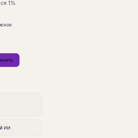
йся 1%
ужное
осить
ий ИИ