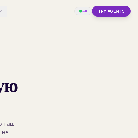
TRY AGENTS
ую
о наш
 не