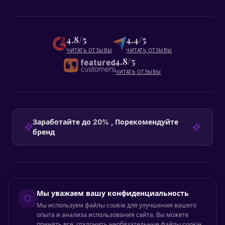
4.8/5
4.4/5
ЧИТАТЬ ОТЗЫВЫ
ЧИТАТЬ ОТЗЫВЫ
4.8/5
ЧИТАТЬ ОТЗЫВЫ
Заработайте до 20% , Порекомендуйте
бренд
HEADQUARTERS
Мы уважаем вашу конфиденциальность
Certainly Group ApS
Мы используем файлы cookie для улучшения вашего
C/O GRROW, Pilestræde 52A
·
1112
København K
·
Denmark
опыта и анализа использования сайта. Вы можете
принять все, отклонить необязательные файлы cookie