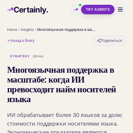
Skip to main content
Certainly.
TRY AGENTS
Home
Insights
Многоязычная поддержка в масштабе: когда ИИ превосходит найм носителей языка
Назад к блогу
Поделиться
STRATEGY
8 min
Многоязычная поддержка в
масштабе: когда ИИ
превосходит найм носителей
языка
ИИ обрабатывает более 30 языков за долю
стоимости поддержки носителями языка.
Экономические показатели являются