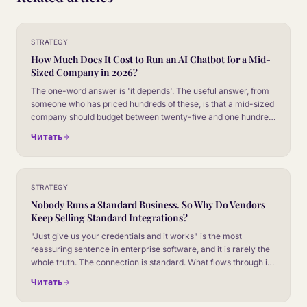
STRATEGY
How Much Does It Cost to Run an AI Chatbot for a Mid-
Sized Company in 2026?
The one-word answer is 'it depends'. The useful answer, from
someone who has priced hundreds of these, is that a mid-sized
company should budget between twenty-five and one hundred
and twenty thousand pounds a year, all in. Here is what that
Читать
number covers and where it moves.
STRATEGY
Nobody Runs a Standard Business. So Why Do Vendors
Keep Selling Standard Integrations?
"Just give us your credentials and it works" is the most
reassuring sentence in enterprise software, and it is rarely the
whole truth. The connection is standard. What flows through it
never is. Here is the honest version of plug-and-play, and why
Читать
it tends to be the start of a much better deployment.