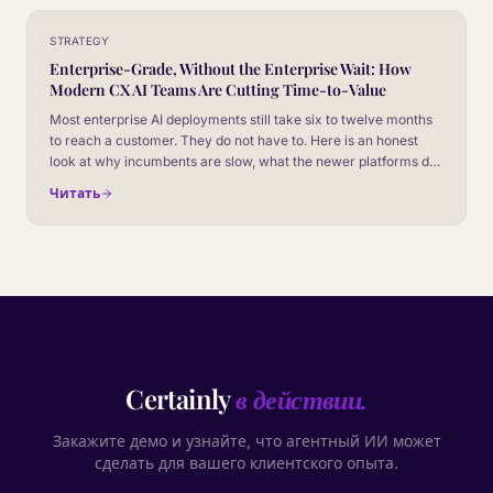
STRATEGY
Enterprise-Grade, Without the Enterprise Wait: How
Modern CX AI Teams Are Cutting Time-to-Value
Most enterprise AI deployments still take six to twelve months
to reach a customer. They do not have to. Here is an honest
look at why incumbents are slow, what the newer platforms do
differently, and how to evaluate vendors on time-to-value
Читать
without giving up the controls your security team will
absolutely insist on.
Certainly
в действии.
Закажите демо и узнайте, что агентный ИИ может
сделать для вашего клиентского опыта.