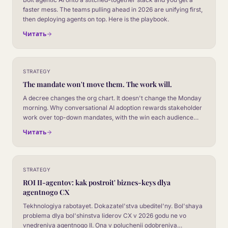
faster mess. The teams pulling ahead in 2026 are unifying first,
then deploying agents on top. Here is the playbook.
Читать
STRATEGY
The mandate won't move them. The work will.
A decree changes the org chart. It doesn't change the Monday
morning. Why conversational AI adoption rewards stakeholder
work over top-down mandates, with the win each audience
actually cares about.
Читать
STRATEGY
ROI II-agentov: kak postroit' biznes-keys dlya
agentnogo CX
Tekhnologiya rabotayet. Dokazatel'stva ubeditel'ny. Bol'shaya
problema dlya bol'shinstva liderov CX v 2026 godu ne vo
vnedreniya agentnogo II. Ona v poluchenii odobreniya