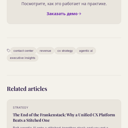
Посмотрите, как это работает на практике.
Заказать демо
contact center
revenue
cx strategy
agentic ai
executive insights
Related articles
STRATEGY
The End of the Frankenstack: Why a Unified CX Platform
Beats a Stitched One
Bolt agentic AI onto a stitched-together stack and you get a