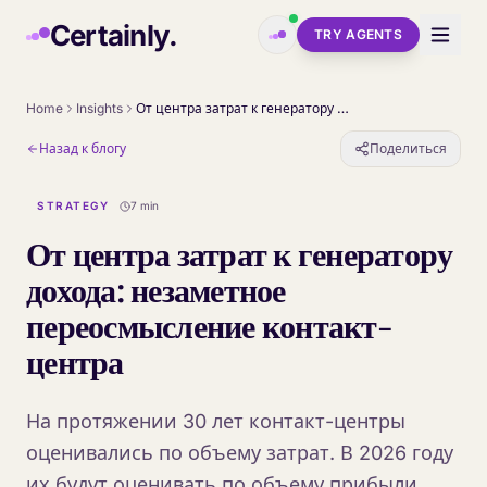
Skip to main content
Certainly.
TRY AGENTS
Home
Insights
От центра затрат к генератору дохода: незаметное переосмысление контакт-центра
Назад к блогу
Поделиться
STRATEGY
7 min
От центра затрат к генератору
дохода: незаметное
переосмысление контакт-
центра
На протяжении 30 лет контакт-центры
оценивались по объему затрат. В 2026 году
их будут оценивать по объему прибыли.