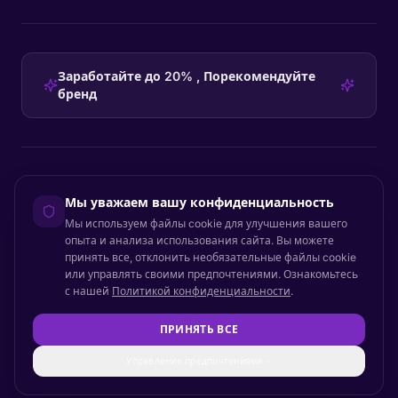
Заработайте до 20% , Порекомендуйте
бренд
HEADQUARTERS
Мы уважаем вашу конфиденциальность
Certainly Group ApS
Мы используем файлы cookie для улучшения вашего
C/O GRROW, Pilestræde 52A
·
1112
København K
·
Denmark
опыта и анализа использования сайта. Вы можете
принять все, отклонить необязательные файлы cookie
или управлять своими предпочтениями. Ознакомьтесь
с нашей
Политикой конфиденциальности
.
Вернуться наверх
© 2026 Certainly. Все права защищены.
ПРИНЯТЬ ВСЕ
Документация
Статус
Конфиденциальность
DPA
Условия
Доступность
Карта сайта
Настройки файлов cookie
Управление предпочтениями