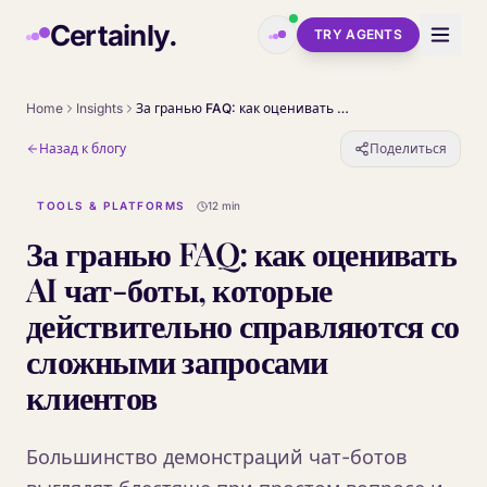
Skip to main content
Certainly.
TRY AGENTS
Home
Insights
За гранью FAQ: как оценивать AI чат-боты, которые действительно справляются со сложными запросами клиентов
Назад к блогу
Поделиться
TOOLS & PLATFORMS
12 min
За гранью FAQ: как оценивать
AI чат-боты, которые
действительно справляются со
сложными запросами
клиентов
Большинство демонстраций чат-ботов