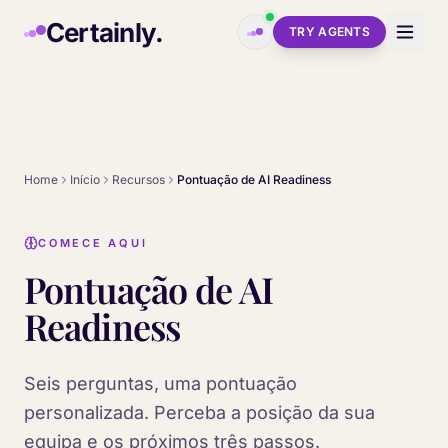
Skip to main content
Certainly.
TRY AGENTS
Home
Início
Recursos
Pontuação de AI Readiness
COMECE AQUI
Pontuação de AI
Readiness
Seis perguntas, uma pontuação
personalizada. Perceba a posição da sua
equipa e os próximos três passos.