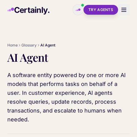
Skip to main content
Certainly.
TRY AGENTS
Home
Glossary
AI Agent
AI Agent
A software entity powered by one or more AI
models that performs tasks on behalf of a
user. In customer experience, AI agents
resolve queries, update records, process
transactions, and escalate to humans when
needed.