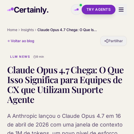
Skip to main content
Certainly.
TRY AGENTS
Home
Insights
Claude Opus 4.7 Chega: O Que Isso Significa para Equipes de CX que Utilizam Suporte Agente
Voltar ao blog
Partilhar
LLM NEWS
9 min
Claude Opus 4.7 Chega: O Que
Isso Significa para Equipes de
CX que Utilizam Suporte
Agente
A Anthropic lançou o Claude Opus 4.7 em 16
de abril de 2026 com uma janela de contexto
de 1M de tokens, um novo nível de esforço