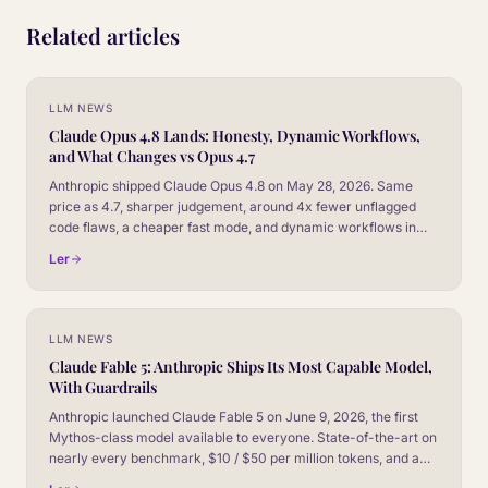
Related articles
LLM NEWS
Claude Opus 4.8 Lands: Honesty, Dynamic Workflows,
and What Changes vs Opus 4.7
Anthropic shipped Claude Opus 4.8 on May 28, 2026. Same
price as 4.7, sharper judgement, around 4x fewer unflagged
code flaws, a cheaper fast mode, and dynamic workflows in
Claude Code. Here is the honest read for CX leaders.
Ler
LLM NEWS
Claude Fable 5: Anthropic Ships Its Most Capable Model,
With Guardrails
Anthropic launched Claude Fable 5 on June 9, 2026, the first
Mythos-class model available to everyone. State-of-the-art on
nearly every benchmark, $10 / $50 per million tokens, and a
new safeguard system that falls back to Opus 4.8 on sensitive