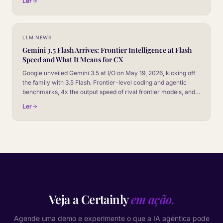
Ler
topics. Here is the read for CX leaders.
LLM NEWS
Gemini 3.5 Flash Arrives: Frontier Intelligence at Flash
Speed and What It Means for CX
Google unveiled Gemini 3.5 at I/O on May 19, 2026, kicking off
the family with 3.5 Flash. Frontier-level coding and agentic
benchmarks, 4x the output speed of rival frontier models, and
roughly half the cost. Here is the CX read, plus how it stacks up
Ler
against Gemini 3.1.
Veja a Certainly
em ação.
Agende uma demo e experimente o que a IA agéntica pode