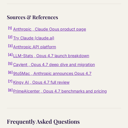
Sources & References
[
1
]
Anthropic , Claude Opus product page
[
2
]
Try Claude (claude.ai)
[
3
]
Anthropic API platform
[
4
]
LLM-Stats , Opus 4.7 launch breakdown
[
5
]
Caylent , Opus 4.7 deep dive and migration
[
6
]
9to5Mac , Anthropic announces Opus 4.7
[
7
]
Kingy AI , Opus 4.7 full review
[
8
]
PrimeAIcenter , Opus 4.7 benchmarks and pricing
Frequently Asked Questions