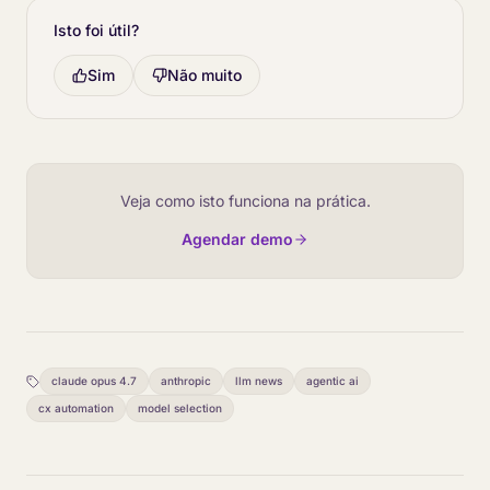
Isto foi útil?
Sim
Não muito
Veja como isto funciona na prática.
Agendar demo
claude opus 4.7
anthropic
llm news
agentic ai
cx automation
model selection