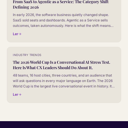
From SaaS to Agentic as a Service: The Category Shift
Defining 2026
In early 2026, the software business quietly changed shape.
SaaS sold seats and dashboards. Agentic as a Service sells
outcomes, taken autonomously. Here is what the shift means
for CX leaders, and how to read it before your board does.
Ler
INDUSTRY TRENDS
The 2026 World Cup Is a Conversational AI Stress Test.
Here Is What CX Leaders Should Do About It.
48 teams, 16 host cities, three countries, and an audience that
will ask questions in every major language on Earth. The 2026
World Cup is the largest live conversational event in history. It is
also the closest thing to a controlled experiment CX leaders will
Ler
ever get.