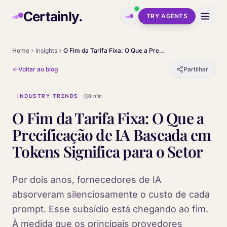
Skip to main content
Certainly.
TRY AGENTS
Home
Insights
O Fim da Tarifa Fixa: O Que a Precificação de IA Baseada em Tokens Significa para o Setor
Voltar ao blog
Partilhar
INDUSTRY TRENDS
9 min
O Fim da Tarifa Fixa: O Que a
Precificação de IA Baseada em
Tokens Significa para o Setor
Por dois anos, fornecedores de IA
absorveram silenciosamente o custo de cada
prompt. Esse subsídio está chegando ao fim.
À medida que os principais provedores