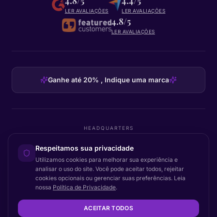
4.8/5
4.4/5
LER AVALIAÇÕES
LER AVALIAÇÕES
4.8/5
LER AVALIAÇÕES
Ganhe até 20% , Indique uma marca
HEADQUARTERS
Certainly Group ApS
Respeitamos sua privacidade
C/O GRROW, Pilestræde 52A
·
1112
København K
·
Denmark
Utilizamos cookies para melhorar sua experiência e
analisar o uso do site. Você pode aceitar todos, rejeitar
cookies opcionais ou gerenciar suas preferências. Leia
nossa
Política de Privacidade
.
Voltar ao topo
© 2026 Certainly. Todos os direitos reservados.
ACEITAR TODOS
Documentação
Estado
Privacidade
DPA
Termos
Acessibilidade
Mapa do site
Configurações de cookies