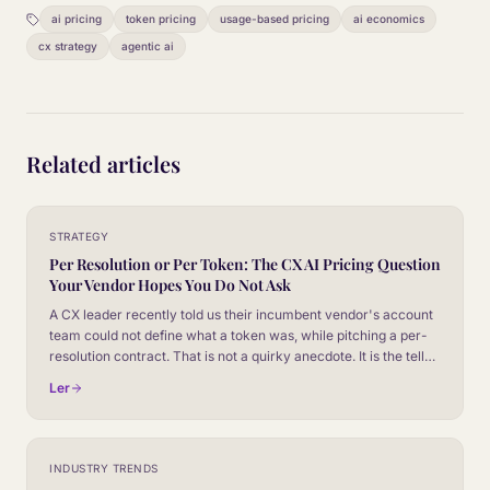
ai pricing
token pricing
usage-based pricing
ai economics
cx strategy
agentic ai
Related articles
STRATEGY
Per Resolution or Per Token: The CX AI Pricing Question
Your Vendor Hopes You Do Not Ask
A CX leader recently told us their incumbent vendor's account
team could not define what a token was, while pitching a per-
resolution contract. That is not a quirky anecdote. It is the tell
that the pricing model was built for the vendor's margin, not the
Ler
buyer's economics.
INDUSTRY TRENDS