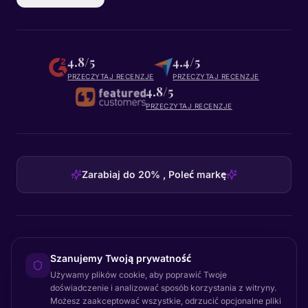
4.8/5
4.4/5
PRZECZYTAJ RECENZJE
PRZECZYTAJ RECENZJE
4.8/5
PRZECZYTAJ RECENZJE
Zarabiaj do 20% , Poleć markę
HEADQUARTERS
Szanujemy Twoją prywatność
Certainly Group ApS
Używamy plików cookie, aby poprawić Twoje
C/O GRROW, Pilestræde 52A
·
1112
København K
·
Denmark
doświadczenie i analizować sposób korzystania z witryny.
Możesz zaakceptować wszystkie, odrzucić opcjonalne pliki