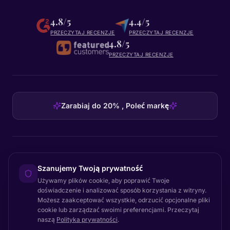
4.8/5
4.4/5
PRZECZYTAJ RECENZJE
PRZECZYTAJ RECENZJE
4.8/5
PRZECZYTAJ RECENZJE
Zarabiaj do 20% , Poleć markę
HEADQUARTERS
Szanujemy Twoją prywatność
Certainly Group ApS
Używamy plików cookie, aby poprawić Twoje
C/O GRROW, Pilestræde 52A
·
1112
København K
·
Denmark
doświadczenie i analizować sposób korzystania z witryny.
Możesz zaakceptować wszystkie, odrzucić opcjonalne pliki
cookie lub zarządzać swoimi preferencjami. Przeczytaj
naszą
Polityka prywatności
.
Powrót na górę