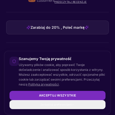
PRZECZYTAJ RECENZJE
Zarabiaj do 20% , Poleć markę
HEADQUARTERS
Szanujemy Twoją prywatność
Certainly Group ApS
Używamy plików cookie, aby poprawić Twoje
C/O GRROW, Pilestræde 52A
·
1112
København K
·
Denmark
doświadczenie i analizować sposób korzystania z witryny.
Możesz zaakceptować wszystkie, odrzucić opcjonalne pliki
cookie lub zarządzać swoimi preferencjami. Przeczytaj
naszą
Polityka prywatności
.
Powrót na górę
© 2026 Certainly. Wszelkie prawa zastrzeżone.
AKCEPTUJ WSZYSTKIE
Dokumentacja
Status
Prywatność
DPA
Regulamin
Dostępność
Mapa strony
Ustawienia plików cookie
Zarządzaj preferencjami