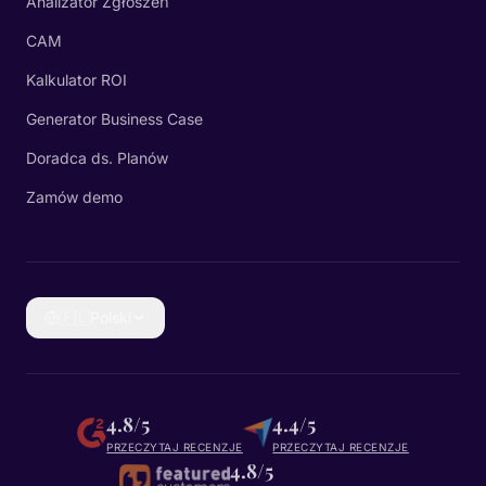
Analizator Zgłoszeń
CAM
Kalkulator ROI
Generator Business Case
Doradca ds. Planów
Zamów demo
🇵🇱
Polski
4.8/5
4.4/5
PRZECZYTAJ RECENZJE
PRZECZYTAJ RECENZJE
4.8/5