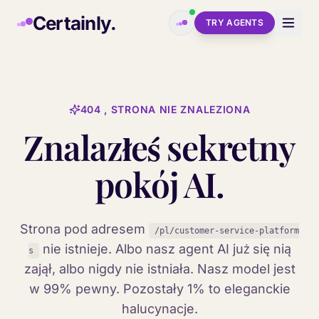
Skip to main content
Certainly.
TRY AGENTS
404 , STRONA NIE ZNALEZIONA
Znalazłeś sekretny
pokój AI.
Strona pod adresem
/pl/customer-service-platform
nie istnieje. Albo nasz agent AI już się nią
s
zajął, albo nigdy nie istniała. Nasz model jest
w 99% pewny. Pozostały 1% to eleganckie
halucynacje.