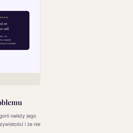
roblemu
orii należy jego
ywistości i że nie