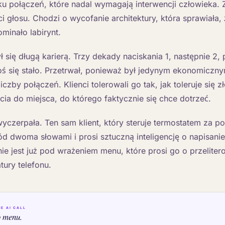
u połączeń, które nadal wymagają interwencji człowieka. 
ci głosu. Chodzi o wycofanie architektury, która sprawiała,
minało labirynt.
ł się długą karierą. Trzy dekady naciskania 1, następnie 2,
oś się stało. Przetrwał, ponieważ był jedynym ekonomicz
iczby połączeń. Klienci tolerowali go tak, jak toleruje się z
cia do miejsca, do którego faktycznie się chce dotrzeć.
 wyczerpała. Ten sam klient, który steruje termostatem za 
dwoma słowami i prosi sztuczną inteligencję o napisanie 
ie jest już pod wrażeniem menu, które prosi go o przelite
ury telefonu.