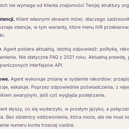
ich nie wymaga od klienta znajomości Twojej struktury org
tencji.
Klient własnymi słowami mówi, dlaczego zadzwonił
znaje intencje, w tym warianty, które menu IVR przekiero
ki.
.
Agent pobiera aktualną, istotną odpowiedź: politykę, reko
wnienia. Nie statyczne FAQ z 2021 roku. Aktualną prawdę,
raniczonych interfejsów API.
owe.
Agent wykonuje zmianę w systemie rekordów: przepl
izuje, eskaluje. Poprzez odpowiednie poświadczenia, z rej
ikiem awaryjnym, jeśli coś wygląda podejrzanie.
ient słyszy, co się wydarzyło, w prostym języku, a połącze
. Bez obietnicy oddzwonienia, która może, ale nie musi na
nie numeru konta trzeciej osobie.