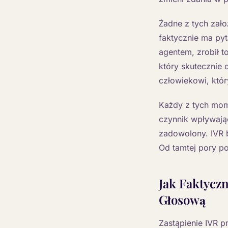
Żadne z tych zało
faktycznie ma pyt
agentem, zrobił t
który skutecznie 
człowiekowi, któ
Każdy z tych mom
czynnik wpływając
zadowolony. IVR 
Od tamtej pory p
Jak Faktycz
Głosową
Zastąpienie IVR 