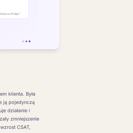
em klienta. Była
je ją pojedynczą
je działanie i
zały zmniejszenie
 wzrost CSAT,