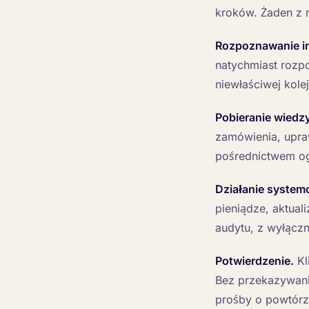
kroków. Żaden z n
Rozpoznawanie in
natychmiast rozpo
niewłaściwej kolej
Pobieranie wiedzy
zamówienia, upra
pośrednictwem og
Działanie system
pieniądze, aktual
audytu, z wyłączn
Potwierdzenie.
Kl
Bez przekazywania
prośby o powtórze