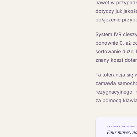
nawet w przypadk
dotyczy już jakoś
połączenie przypo
System IVR cieszy
ponownie 0, aż c
sortowanie dużej l
znany koszt dotar
Ta tolerancja się
zamawia samochód 
rezygnacyjnego, n
za pomocą klawiat