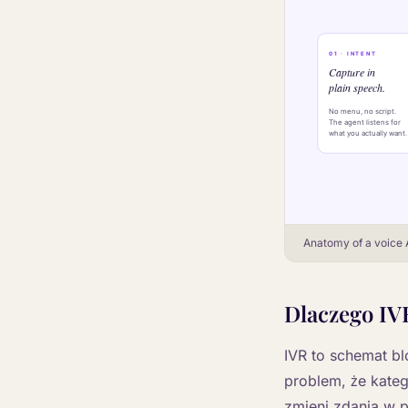
Anatomy of a voice A
Dlaczego IV
IVR to schemat bl
problem, że kateg
zmieni zdania w p