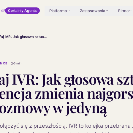
Platforma
Zastosowania
Firma
Certainly Agents
Wycofaj IVR: Jak głosowa sztuczna inteligencja zmienia najgorszą część rozmowy w jedyną
ENCE
6 min
j IVR: Jak głosowa sz
gencja zmienia najgor
rozmowy w jedyną
połączyć się z przeszłością. IVR to kolejka przebrana