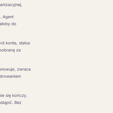
anizacyjnej.
. Agent
wałoby do
rd konta, status
 pobraną za
anowuje, zwraca
estrowaniem
nie się kończy.
stąpić. Bez