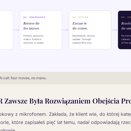
I call: four moves, no menu.
R Zawsze Była Rozwiązaniem Obejścia P
okowy z mikrofonem. Zakłada, że klient wie, do której kateg
orie, które zapisałeś pięć lat temu, nadal odpowiadają rzecz
ołowie.