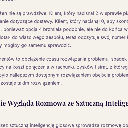
żeń nie są prawdziwe. Klient, który nacisnął 2 w sprawie pł
anie dotyczące dostawy. Klient, który nacisnął 0, aby skon
o, ponieważ opcja 4 brzmiała podobnie, ale nie do końca wł
dotarł do właściwego zespołu, teraz odczytuje swój numer 
ry mógłby go samemu sprawdzić.
entów to obciążenie czasu rozwiązania problemu, spadek
y na koszt połączenia w rachunku zysków i strat, z którego 
było najlepszym dostępnym rozwiązaniem obejścia proble
ozostaje takim rozwiązaniem.
nie Wygląda Rozmowa ze Sztuczną Intelig
przez sztuczną inteligencję głosową sprowadza rozmowę do