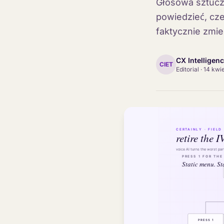
Głosowa sztuczn
powiedzieć, cze
faktycznie zmie
CX Intelligen
CIET
Editorial
·
14 kwi