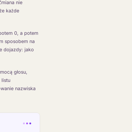
Zmiana nie
 że każde
 potem 0, a potem
nym sposobem na
łe dojazdy: jako
pomocą głosu,
listu
rowanie nazwiska