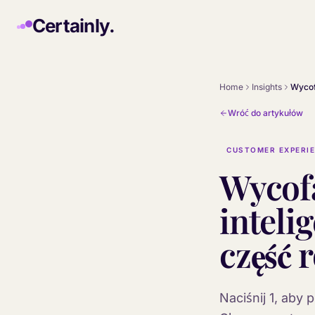
Skip to main content
Certainly.
Home
Insights
Wróć do artykułów
CUSTOMER EXPERI
Wycofa
inteli
część 
Naciśnij 1, aby 