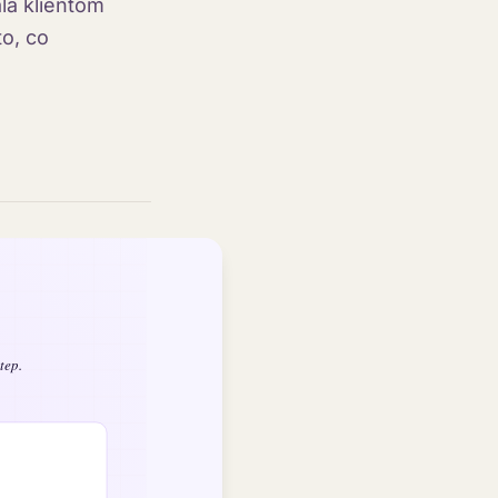
la klientom
o, co