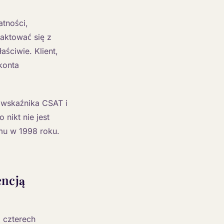
atności,
taktować się z
aściwie. Klient,
konta
 wskaźnika CSAT i
nikt nie jest
mu w 1998 roku.
encją
 czterech