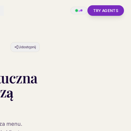
TRY AGENTS
Udostępnij
tuczna
szą
 za menu.