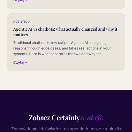
AGENTIC AI
Agentic AI vs chatbots: what actually changed and why it
matters
Traditional chatbots follow scripts. Agentic AI sets goals,
reasons through edge cases, and takes real actions in your
systems. Here is what separates the two and why the
distinction matters for your CX strategy.
Czytaj
Zobacz Certainly
w akcji.
Zamów demo i doświadcz, co agentic AI może zrobić dla