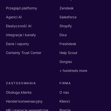
Przegląd platformy
Zendesk
Agenci AI
Salesforce
Elastyczność AI
Shopify
Integracje i kanały
Dixa
Dane i raporty
Freshdesk
Certainly Trust Center
Help Scout
Gorgias
+ hundreds more
ZASTOSOWANIA
FIRMA
Obsługa klienta
O nas
Handel konwersacyjny
Klienci
HR i operacje wewnętrzne
Branże