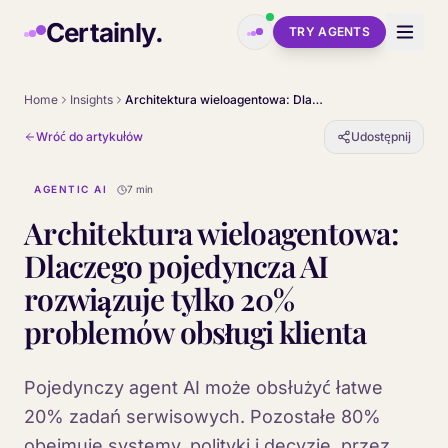
Skip to main content
Certainly.
TRY AGENTS
Home
Insights
Architektura wieloagentowa: Dlaczego pojedyncza AI rozwiązuje tylko 20% problemów obsługi klienta
Wróć do artykułów
Udostępnij
AGENTIC AI
7 min
Architektura wieloagentowa:
Dlaczego pojedyncza AI
rozwiązuje tylko 20%
problemów obsługi klienta
Pojedynczy agent AI może obsłużyć łatwe
20% zadań serwisowych. Pozostałe 80%
obejmuje systemy, polityki i decyzje, przez