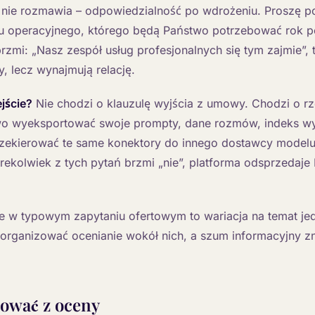
kt nie rozmawia – odpowiedzialność po wdrożeniu. Proszę 
łu operacyjnego, którego będą Państwo potrzebować rok p
rzmi: „Nasz zespół usług profesjonalnych się tym zajmie”, 
, lecz wynajmują relację.
ejście?
Nie chodzi o klauzulę wyjścia z umowy. Chodzi o rz
o wyeksportować swoje prompty, dane rozmów, indeks w
ekierować te same konektory do innego dostawcy modelu?
rekolwiek z tych pytań brzmi „nie”, platforma odsprzedaj
ie w typowym zapytaniu ofertowym to wariacja na temat je
eorganizować ocenianie wokół nich, a szum informacyjny zn
ować z oceny