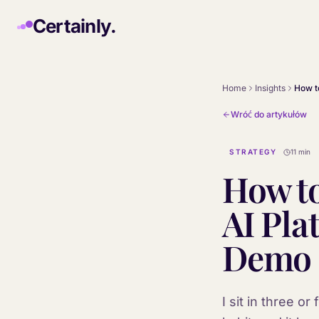
Skip to main content
Certainly.
Home
Insights
Wróć do artykułów
STRATEGY
11 min
How to
AI Pla
Demo
I sit in three 