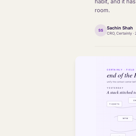
habit, and it ha
room.
Sachin Shah
SS
CRO, Certainly
·