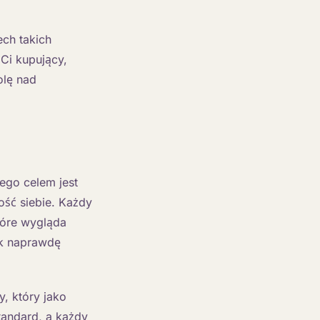
ech takich
Ci kupujący,
olę nad
ego celem jest
ść siebie. Każdy
tóre wygląda
ak naprawdę
, który jako
tandard, a każdy