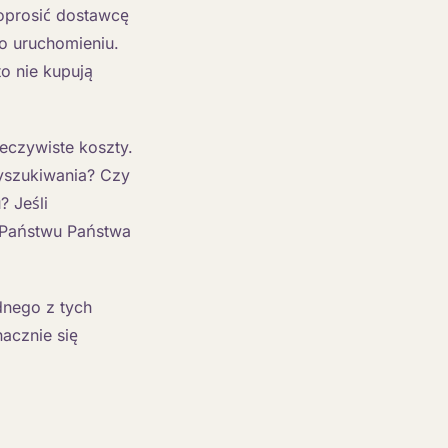
poprosić dostawcę
o uruchomieniu.
to nie kupują
eczywiste koszty.
yszukiwania? Czy
 Jeśli
e Państwu Państwa
dnego z tych
acznie się