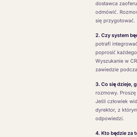
dostawca zaoferu
odmówić. Rozmowa,
się przygotować.
2. Czy system będ
potrafi integrowa
poprosić każdego 
Wyszukanie w CRM
zawiedzie podczas
3. Co się dzieje
rozmowy. Proszę 
Jeśli człowiek wi
dyrektor, z który
odpowiedzi.
4. Kto będzie za 