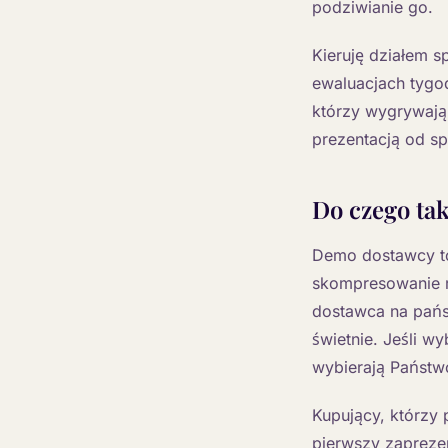
podziwianie go.
Kieruję działem s
ewaluacjach tygod
którzy wygrywają 
prezentacją od sp
Do czego ta
Demo dostawcy to 
skompresowanie r
dostawca na państ
świetnie. Jeśli 
wybierają Państw
Kupujący, którzy 
pierwszy zapreze