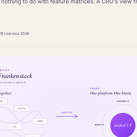
s nothing to do with feature matrices. A CRO's view f
29 czerwca 2026