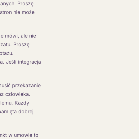
anych. Proszę
stron nie może
ie mówi, ale nie
czatu. Proszę
otażu.
 Jeśli integracja
usić przekazanie
z człowieka.
oblemu. Każdy
pamięta dobrej
nkt w umowie to