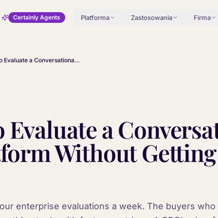
Platforma
Zastosowania
Firma
Certainly Agents
How to Evaluate a Conversational AI Platform Without Getting Sold a Demo
 Evaluate a Conversa
tform Without Getting
or four enterprise evaluations a week. The buyers wh