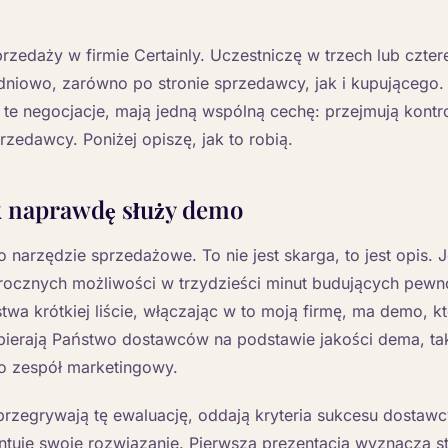
przedaży w firmie Certainly. Uczestniczę w trzech lub czter
niowo, zarówno po stronie sprzedawcy, jak i kupującego. 
te negocjacje, mają jedną wspólną cechę: przejmują kontr
rzedawcy. Poniżej opiszę, jak to robią.
k naprawdę służy demo
narzędzie sprzedażowe. To nie jest skarga, to jest opis. J
ocznych możliwości w trzydzieści minut budujących pewno
wa krótkiej liście, włączając w to moją firmę, ma demo, k
wybierają Państwo dostawców na podstawie jakości dema, t
o zespół marketingowy.
przegrywają tę ewaluację, oddają kryteria sukcesu dostawcy
ntuje swoje rozwiązanie. Pierwsza prezentacja wyznacza s