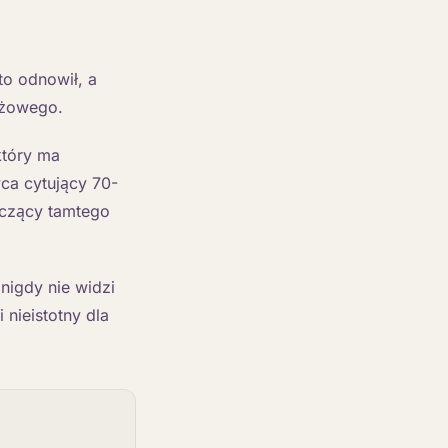
to odnowił, a
ażowego.
tóry ma
ca cytujący 70-
yczący tamtego
nigdy nie widzi
 nieistotny dla