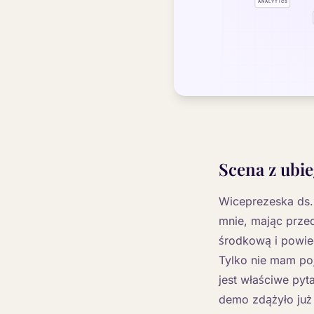
Scena z ubi
Wiceprezeska ds. 
mnie, mając prze
środkową i powied
Tylko nie mam po
jest właściwe pyta
demo zdążyło już 