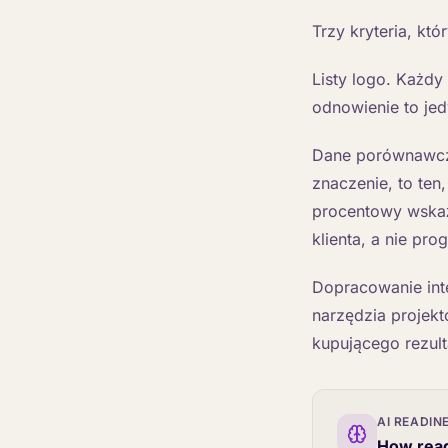
Trzy kryteria, kt
Listy logo. Każdy
odnowienie to jed
Dane porównawcz
znaczenie, to ten
procentowy wskaź
klienta, a nie pr
Dopracowanie inte
narzędzia projekt
kupującego rezult
AI READIN
How read