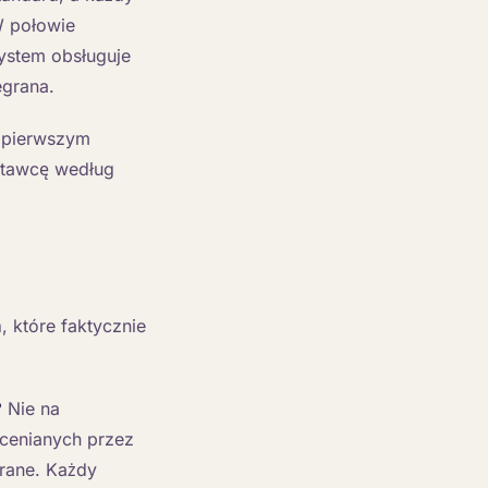
W połowie
ystem obsługuje
egrana.
d pierwszym
stawcę według
 które faktycznie
?
Nie na
cenianych przez
rane. Każdy