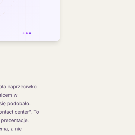
iała naprzeciwko
palcem w
się podobało.
ntact center”. To
 prezentacje,
ema, a nie