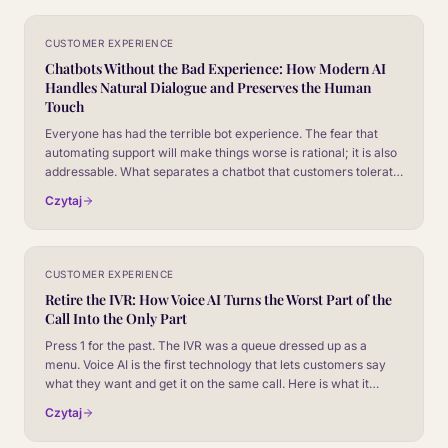
CUSTOMER EXPERIENCE
Chatbots Without the Bad Experience: How Modern AI
Handles Natural Dialogue and Preserves the Human
Touch
Everyone has had the terrible bot experience. The fear that
automating support will make things worse is rational; it is also
addressable. What separates a chatbot that customers tolerate
from one they barely notice, and how to make sure yours is the
Czytaj
second kind.
CUSTOMER EXPERIENCE
Retire the IVR: How Voice AI Turns the Worst Part of the
Call Into the Only Part
Press 1 for the past. The IVR was a queue dressed up as a
menu. Voice AI is the first technology that lets customers say
what they want and get it on the same call. Here is what it
actually changes.
Czytaj