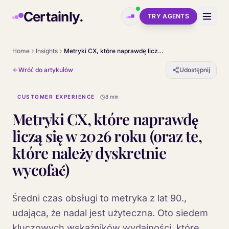
Skip to main content
Certainly.
TRY AGENTS
Home
Insights
Metryki CX, które naprawdę liczą się w 2026 roku (oraz te, które należy dyskretnie wycofać)
Wróć do artykułów
Udostępnij
CUSTOMER EXPERIENCE
8 min
Metryki CX, które naprawdę
liczą się w 2026 roku (oraz te,
które należy dyskretnie
wycofać)
Średni czas obsługi to metryka z lat 90.,
udająca, że nadal jest użyteczna. Oto siedem
kluczowych wskaźników wydajności, które