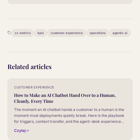
cx metrics
kpis
customer experience
operations
agentic ai
Related articles
CUSTOMER EXPERIENCE
How to Make an AI Chatbot Hand Over to a Human,
Cleanly, Every Time
The moment an AI chatbot hands a customer to a human is the
moment most deployments quietly break. Here is the playbook
for triggers, context transfer, and the agent-desk experience
that turns the handoff from a friction point into a feature.
Czytaj