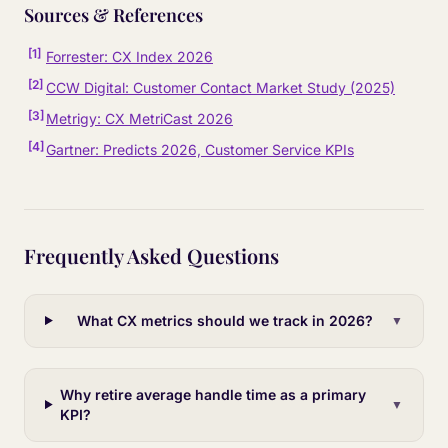
Sources & References
[
1
]
Forrester: CX Index 2026
[
2
]
CCW Digital: Customer Contact Market Study (2025)
[
3
]
Metrigy: CX MetriCast 2026
[
4
]
Gartner: Predicts 2026, Customer Service KPIs
Frequently Asked Questions
What CX metrics should we track in 2026?
▼
Why retire average handle time as a primary
▼
KPI?