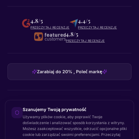
4.8/5
4.4/5
PRZECZYTAJ RECENZJE
PRZECZYTAJ RECENZJE
4.8/5
PRZECZYTAJ RECENZJE
Zarabiaj do 20% , Poleć markę
HEADQUARTERS
Szanujemy Twoją prywatność
Certainly Group ApS
Używamy plików cookie, aby poprawić Twoje
C/O GRROW, Pilestræde 52A
·
1112
København K
·
Denmark
doświadczenie i analizować sposób korzystania z witryny.
Możesz zaakceptować wszystkie, odrzucić opcjonalne pliki
cookie lub zarządzać swoimi preferencjami. Przeczytaj