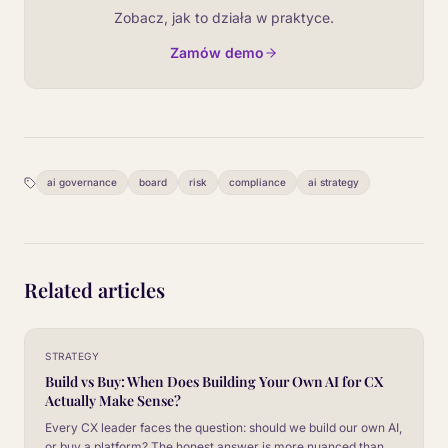
Zobacz, jak to działa w praktyce.
Zamów demo
ai governance
board
risk
compliance
ai strategy
Related articles
STRATEGY
Build vs Buy: When Does Building Your Own AI for CX
Actually Make Sense?
Every CX leader faces the question: should we build our own AI,
or buy a platform? The honest answer is more nuanced than