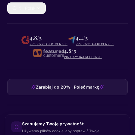
🇵🇱
Polski
4.8/5
4.4/5
PRZECZYTAJ RECENZJE
PRZECZYTAJ RECENZJE
4.8/5
PRZECZYTAJ RECENZJE
Zarabiaj do 20% , Poleć markę
HEADQUARTERS
Szanujemy Twoją prywatność
Certainly Group ApS
Używamy plików cookie, aby poprawić Twoje
C/O GRROW, Pilestræde 52A
·
1112
København K
·
Denmark