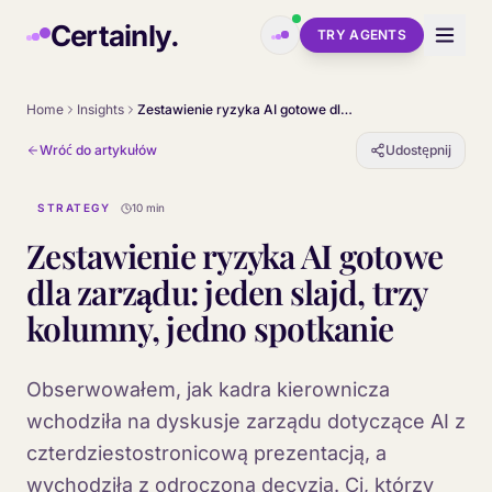
Skip to main content
Certainly.
TRY AGENTS
Home
Insights
Zestawienie ryzyka AI gotowe dla zarządu: jeden slajd, trzy kolumny, jedno spotkanie
Wróć do artykułów
Udostępnij
STRATEGY
10 min
Zestawienie ryzyka AI gotowe
dla zarządu: jeden slajd, trzy
kolumny, jedno spotkanie
Obserwowałem, jak kadra kierownicza
wchodziła na dyskusje zarządu dotyczące AI z
czterdziestostronicową prezentacją, a
wychodziła z odroczoną decyzją. Ci, którzy