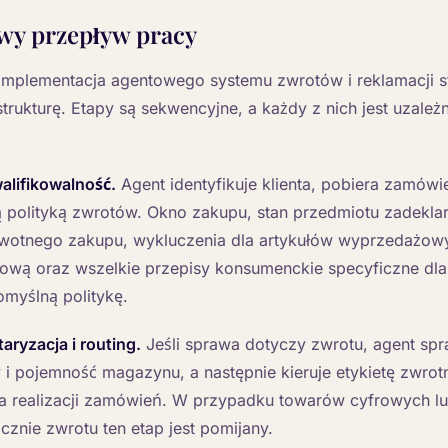
wy przepływ pracy
 implementacja agentowego systemu zwrotów i reklamacji s
trukturę. Etapy są sekwencyjne, a każdy z nich jest uzale
alifikowalność.
Agent identyfikuje klienta, pobiera zamówi
ą polityką zwrotów. Okno zakupu, stan przedmiotu zadekl
ierwotnego zakupu, wykluczenia dla artykułów wyprzedażow
wą oraz wszelkie przepisy konsumenckie specyficzne dla
omyślną politykę.
aryzacja i routing.
Jeśli sprawa dotyczy zwrotu, agent sp
i pojemność magazynu, a następnie kieruje etykietę zwrot
ła realizacji zamówień. W przypadku towarów cyfrowych l
znie zwrotu ten etap jest pomijany.