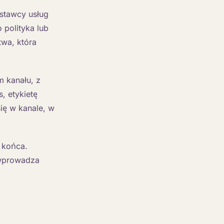
stawcy usług
 polityka lub
twa, która
 kanału, z
, etykietę
się w kanale, w
 końca.
 wprowadza