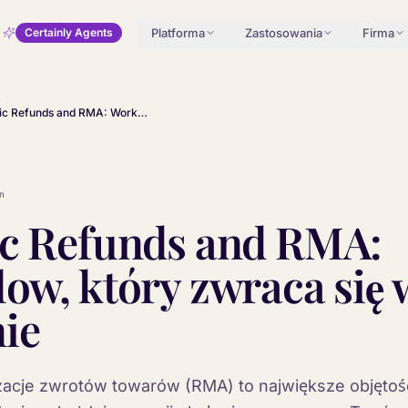
Platforma
Zastosowania
Firma
Certainly Agents
Agentic Refunds and RMA: Workflow, który zwraca się w trzy tygodnie
n
ic Refunds and RMA:
ow, który zwraca się 
ie
zacje zwrotów towarów (RMA) to największe objętoś