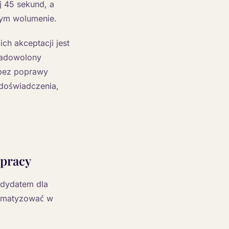
j 45 sekund, a
cym wolumenie.
ch akceptacji jest
 zadowolony
 bez poprawy
doświadczenia,
 pracy
ndydatem dla
tomatyzować w