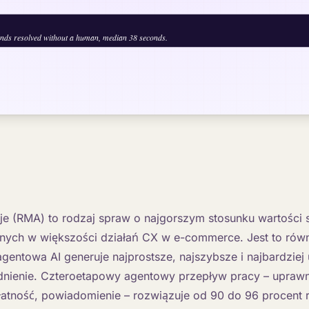
je (RMA) to rodzaj spraw o najgorszym stosunku wartości s
nych w większości działań CX w e-commerce. Jest to równ
agentowa AI generuje najprostsze, najszybsze i najbardziej
nienie. Czteroetapowy agentowy przepływ pracy – uprawn
płatność, powiadomienie – rozwiązuje od 90 do 96 procen