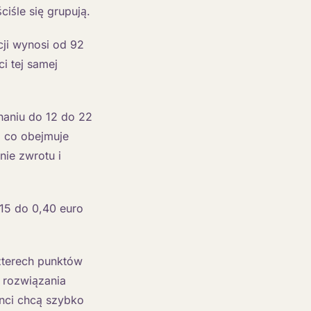
iśle się grupują.
ji wynosi od 92
i tej samej
aniu do 12 do 22
, co obejmuje
ie zwrotu i
,15 do 0,40 euro
terech punktów
 rozwiązania
enci chcą szybko