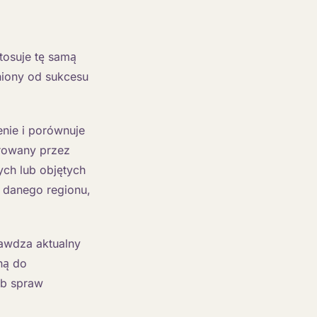
tosuje tę samą
żniony od sukcesu
enie i porównuje
arowany przez
ych lub objętych
 danego regionu,
rawdza aktualny
ną do
ub spraw