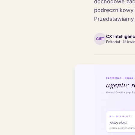
dochodowe zada
podręcznikowy p
Przedstawiamy c
CX Intelligen
CIET
Editorial
·
12 kwi