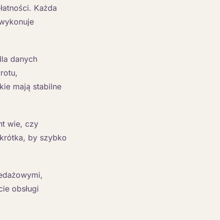
łatności. Każda
 wykonuje
la danych
rotu,
kie mają stabilne
nt wie, czy
krótka, by szybko
zedażowymi,
cie obsługi