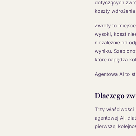
dotyczących zwrot
koszty wdrożenia
Zwroty to miejsce
wysoki, koszt nie
niezależnie od od
wyniku. Szablono
które napędza kol
Agentowa AI to st
Dlaczego zw
Trzy właściwości 
agentowej AI, dla
pierwszej kolejnoś