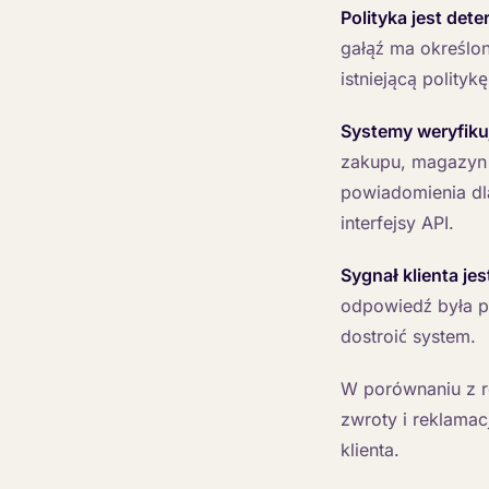
Polityka jest det
gałąź ma określon
istniejącą politykę
Systemy weryfiku
zakupu, magazyn d
powiadomienia dla
interfejsy API.
Sygnał klienta je
odpowiedź była pr
dostroić system.
W porównaniu z 
zwroty i reklamac
klienta.