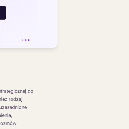
trategicznej do
ież rodzaj
 uzasadnione
ienie,
t rozmów