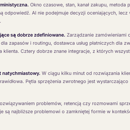
erministyczna.
Okno czasowe, stan, kanał zakupu, metoda p
ą odpowiedź. AI nie podejmuje decyzji oceniających, lecz
.
jące są dobrze zdefiniowane.
Zarządzanie zamówieniami d
la zapasów i routingu, dostawca usług płatniczych dla zw
 klienta. Cztery dobrze znane integracje, z których wszyst
st natychmiastowy.
W ciągu kilku minut od rozwiązania klie
awidłowa. Pętla sprzężenia zwrotnego jest wystarczająco 
rozwiązywaniem problemów, retencją czy rozmowami spr
je są najbliższe problemowi o zamkniętej formie w kontekś