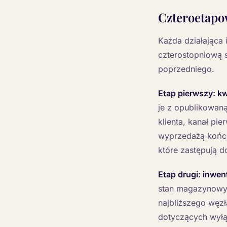
Czteroetapo
Każda działająca
czterostopniową s
poprzedniego.
Etap pierwszy: kw
je z opublikowan
klienta, kanał p
wyprzedażą końco
które zastępują d
Etap drugi: inwent
stan magazynowy 
najbliższego węz
dotyczących wyłąc