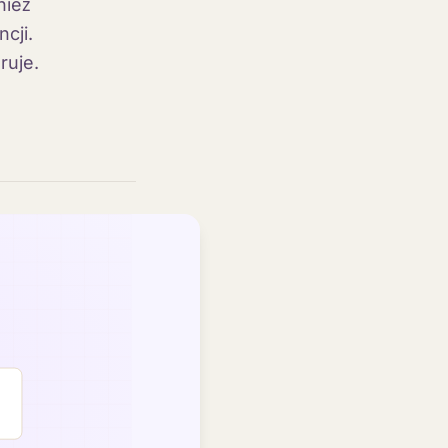
nież
cji.
ruje.