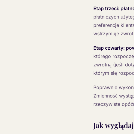
Etap trzeci: płatn
płatniczych użyteg
preferencje klien
wstrzymuje zwrot,
Etap czwarty: po
którego rozpoczę
zwrotną (jeśli do
którym się rozpoc
Poprawnie wykona
Zmienność występ
rzeczywiste opóźn
Jak wyglądaj