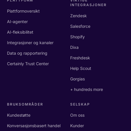
PLATTFORM
VIKTIGE
INTEGRASJONER
Plattformoversikt
Zendesk
AI-agenter
Salesforce
AI-fleksibilitet
Shopify
Integrasjoner og kanaler
Dixa
Data og rapportering
Freshdesk
Certainly Trust Center
Help Scout
Gorgias
+ hundreds more
BRUKSOMRÅDER
SELSKAP
Kundestøtte
Om oss
Konversasjonsbasert handel
Kunder