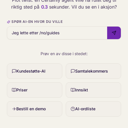
Plot twist: en Certainly agent ville ha rutet deg til
riktig sted på
0.3
sekunder. Vil du se en i aksjon?
SPØR AI-EN HVOR DU VILLE
Prøv en av disse i stedet:
Kundestøtte-AI
Samtalekommers
Priser
Innsikt
Bestill en demo
AI-ordliste