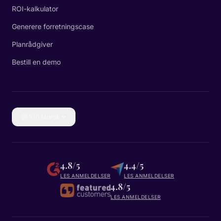
ROI-kalkulator
Generere forretningscase
Planrådgiver
Bestill en demo
🇳🇴
Norsk
4.8/5
4.4/5
LES ANMELDELSER
LES ANMELDELSER
4.8/5
LES ANMELDELSER