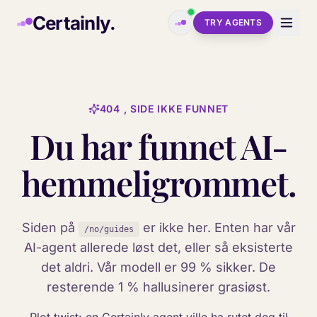
Skip to main content
Certainly.
TRY AGENTS
404 , SIDE IKKE FUNNET
Du har funnet AI-
hemmeligrommet.
Siden på
er ikke her. Enten har vår
/no/guides
AI-agent allerede løst det, eller så eksisterte
det aldri. Vår modell er 99 % sikker. De
resterende 1 % hallusinerer grasiøst.