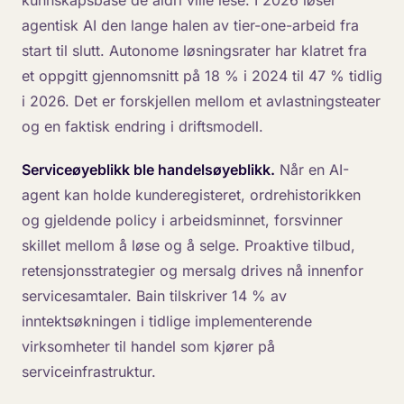
kunnskapsbase de aldri ville lese. I 2026 løser
agentisk AI den lange halen av tier-one-arbeid fra
start til slutt. Autonome løsningsrater har klatret fra
et oppgitt gjennomsnitt på 18 % i 2024 til 47 % tidlig
i 2026. Det er forskjellen mellom et avlastningsteater
og en faktisk endring i driftsmodell.
Serviceøyeblikk ble handelsøyeblikk.
Når en AI-
agent kan holde kunderegisteret, ordrehistorikken
og gjeldende policy i arbeidsminnet, forsvinner
skillet mellom å løse og å selge. Proaktive tilbud,
retensjonsstrategier og mersalg drives nå innenfor
servicesamtaler. Bain tilskriver 14 % av
inntektsøkningen i tidlige implementerende
virksomheter til handel som kjører på
serviceinfrastruktur.