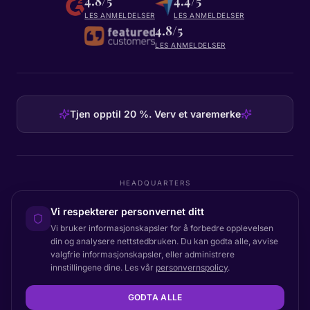
4.8/5
4.4/5
LES ANMELDELSER
LES ANMELDELSER
4.8/5
LES ANMELDELSER
Tjen opptil 20 %. Verv et varemerke
HEADQUARTERS
Certainly Group ApS
Vi respekterer personvernet ditt
C/O GRROW, Pilestræde 52A
·
1112
København K
·
Denmark
Vi bruker informasjonskapsler for å forbedre opplevelsen
din og analysere nettstedbruken. Du kan godta alle, avvise
valgfrie informasjonskapsler, eller administrere
innstillingene dine. Les vår
personvernspolicy
.
Tilbake til toppen
© 2026 Certainly. Alle rettigheter forbeholdt.
GODTA ALLE
Dokumentasjon
Status
Personvern
Databehandleravtale
Vilkår
Tilgjengelighet
Nettstedskart
Innstillinger for informasjonskapsler