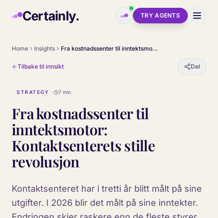
Skip to main content
Certainly.
TRY AGENTS
Home
Insights
Fra kostnadssenter til inntektsmotor: Kontaktsenterets stille revolusjon
Tilbake til innsikt
Del
STRATEGY
7 min
Fra kostnadssenter til
inntektsmotor:
Kontaktsenterets stille
revolusjon
Kontaktsenteret har i tretti år blitt målt på sine
utgifter. I 2026 blir det målt på sine inntekter.
Endringen skjer raskere enn de fleste styrer