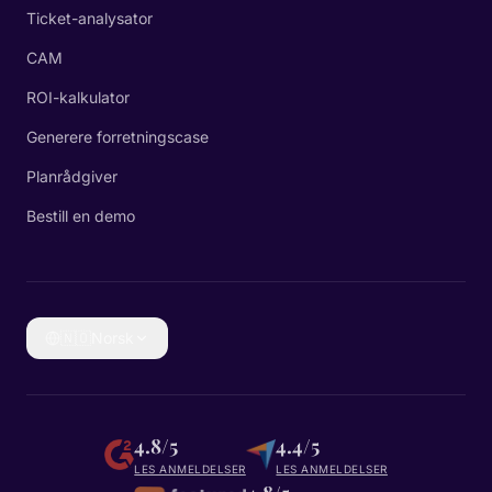
Ticket-analysator
CAM
ROI-kalkulator
Generere forretningscase
Planrådgiver
Bestill en demo
🇳🇴
Norsk
4.8/5
4.4/5
LES ANMELDELSER
LES ANMELDELSER