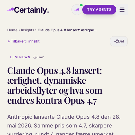
Skip to main content
Certainly.
TRY AGENTS
Home
Insights
Claude Opus 4.8 lansert: ærlighet, dynamiske arbeidsflyter og hva som endres kontra Opus 4.7
Tilbake til innsikt
Del
LLM NEWS
8 min
Claude Opus 4.8 lansert:
ærlighet, dynamiske
arbeidsflyter og hva som
endres kontra Opus 4.7
Anthropic lanserte Claude Opus 4.8 den 28.
mai 2026. Samme pris som 4.7, skarpere
vurdering, rundt 4 ganger færre umerket