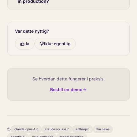
in production?
Var dette nyttig?
Ja
Ikke egentlig
Se hvordan dette fungerer i praksis.
Bestill en demo
claude opus 4.8
claude opus 4.7
anthropic
llm news
agentic ai
cx automation
model selection