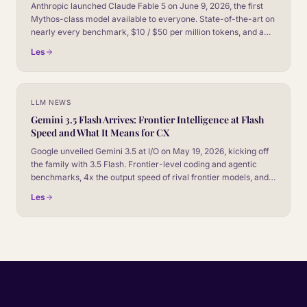
Anthropic launched Claude Fable 5 on June 9, 2026, the first
Mythos-class model available to everyone. State-of-the-art on
nearly every benchmark, $10 / $50 per million tokens, and a
new safeguard system that falls back to Opus 4.8 on sensitive
Les
topics. Here is the read for CX leaders.
LLM NEWS
Gemini 3.5 Flash Arrives: Frontier Intelligence at Flash
Speed and What It Means for CX
Google unveiled Gemini 3.5 at I/O on May 19, 2026, kicking off
the family with 3.5 Flash. Frontier-level coding and agentic
benchmarks, 4x the output speed of rival frontier models, and
roughly half the cost. Here is the CX read, plus how it stacks up
Les
against Gemini 3.1.