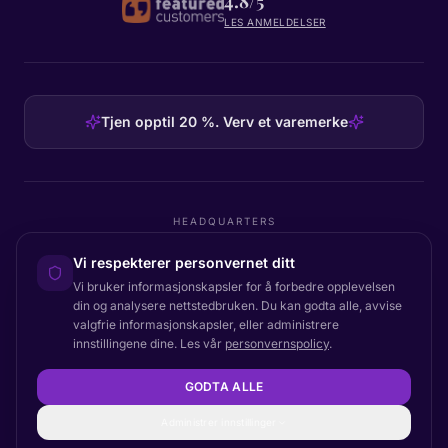
4.8/5
LES ANMELDELSER
Tjen opptil 20 %. Verv et varemerke
HEADQUARTERS
Certainly Group ApS
Vi respekterer personvernet ditt
C/O GRROW, Pilestræde 52A
·
1112
København K
·
Denmark
Vi bruker informasjonskapsler for å forbedre opplevelsen
din og analysere nettstedbruken. Du kan godta alle, avvise
valgfrie informasjonskapsler, eller administrere
innstillingene dine. Les vår
personvernspolicy
.
Tilbake til toppen
© 2026 Certainly. Alle rettigheter forbeholdt.
GODTA ALLE
Dokumentasjon
Status
Personvern
Databehandleravtale
Vilkår
Tilgjengelighet
Nettstedskart
Innstillinger for informasjonskapsler
Administrer innstillinger