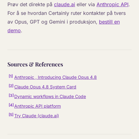
Prøv det direkte på
claude.ai
eller via
Anthropic API
.
For å se hvordan Certainly ruter kontakter på tvers
av Opus, GPT og Gemini i produksjon,
bestill en
demo
.
Sources & References
[
1
]
Anthropic , Introducing Claude Opus 4.8
[
2
]
Claude Opus 4.8 System Card
[
3
]
Dynamic workflows in Claude Code
[
4
]
Anthropic API platform
[
5
]
Try Claude (claude.ai)