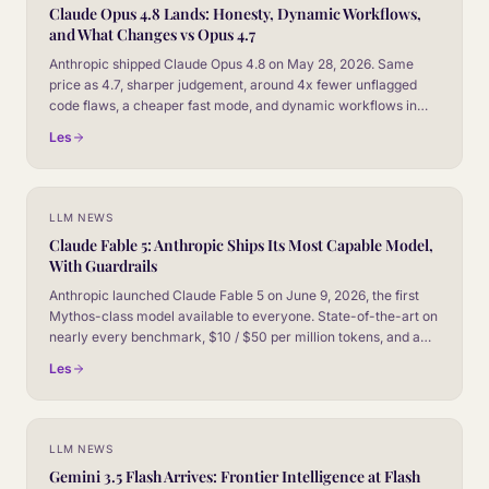
Claude Opus 4.8 Lands: Honesty, Dynamic Workflows,
and What Changes vs Opus 4.7
Anthropic shipped Claude Opus 4.8 on May 28, 2026. Same
price as 4.7, sharper judgement, around 4x fewer unflagged
code flaws, a cheaper fast mode, and dynamic workflows in
Claude Code. Here is the honest read for CX leaders.
Les
LLM NEWS
Claude Fable 5: Anthropic Ships Its Most Capable Model,
With Guardrails
Anthropic launched Claude Fable 5 on June 9, 2026, the first
Mythos-class model available to everyone. State-of-the-art on
nearly every benchmark, $10 / $50 per million tokens, and a
new safeguard system that falls back to Opus 4.8 on sensitive
Les
topics. Here is the read for CX leaders.
LLM NEWS
Gemini 3.5 Flash Arrives: Frontier Intelligence at Flash