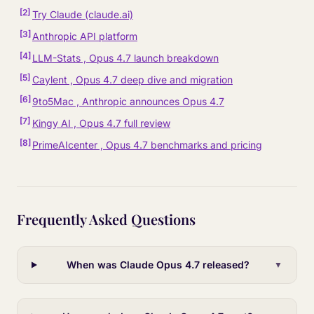
[
2
]
Try Claude (claude.ai)
[
3
]
Anthropic API platform
[
4
]
LLM-Stats , Opus 4.7 launch breakdown
[
5
]
Caylent , Opus 4.7 deep dive and migration
[
6
]
9to5Mac , Anthropic announces Opus 4.7
[
7
]
Kingy AI , Opus 4.7 full review
[
8
]
PrimeAIcenter , Opus 4.7 benchmarks and pricing
Frequently Asked Questions
When was Claude Opus 4.7 released?
▼