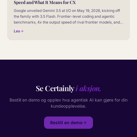
Speed and What It Means for CX
Google unveiled Gemini 3.5 at I/O on May 19, 2026, kicking off
the family with 3.5 Flash. Frontier-level coding and agentic
benchmarks, 4x the output speed of rival frontier models, and
roughly half the cost. Here is the CX read, plus how it stacks up
Les
against Gemini 3.1.
Se Certainly
i aksjon.
Bestill en demo og opplev hva agentisk AI kan gjøre for din
kundeopplevelse.
Bestill en demo