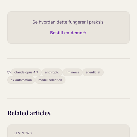
Se hvordan dette fungerer i praksis.
Bestill en demo
claude opus 4.7
anthropic
llm news
agentic ai
cx automation
model selection
Related articles
LLM NEWS