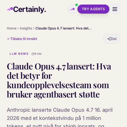
Skip to main content
Certainly.
TRY AGENTS
Home
Insights
Claude Opus 4.7 lansert: Hva det betyr for kundeopplevelsesteam som bruker agentbasert støtte
Tilbake til innsikt
Del
LLM NEWS
9 min
Claude Opus 4.7 lansert: Hva
det betyr for
kundeopplevelsesteam som
bruker agentbasert støtte
Anthropic lanserte Claude Opus 4.7 16. april
2026 med et kontekstvindu på 1 million
tokens, et nytt nivå for xhigh innsats, og