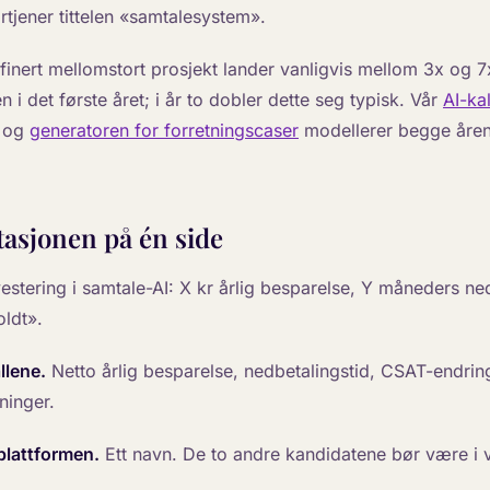
rtjener tittelen «samtalesystem».
efinert mellomstort prosjekt lander vanligvis mellom 3x og 7
 i det første året; i år to dobler dette seg typisk. Vår
AI-ka
og
generatoren for forretningscaser
modellerer begge åren
asjonen på én side
estering i samtale-AI: X kr årlig besparelse, Y måneders ned
ldt».
llene.
Netto årlig besparelse, nedbetalingstid, CSAT-endrin
ninger.
plattformen.
Ett navn. De to andre kandidatene bør være i 