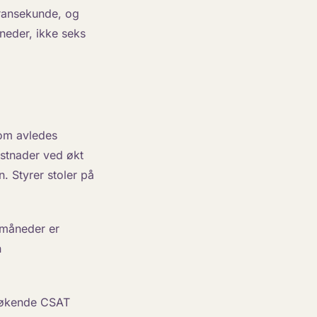
eransekunde, og
åneder, ikke seks
om avledes
ostnader ved økt
. Styrer stoler på
v måneder er
n
er økende CSAT