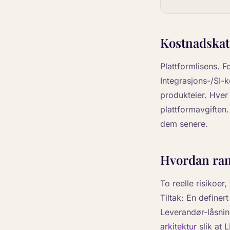
Kostnadskat
Plattformlisens. F
Integrasjons-/SI-k
produkteier. Hver
plattformavgiften
dem senere.
Hvordan ram
To reelle risikoer
Tiltak: En definer
Leverandør-låsning
arkitektur
slik at 