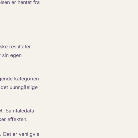
lsen er hentet fra
ke resultater.
r sin egen
gende kategorien
r det uunngåelige
et. Samtaledata
er effekten.
 Det er vanligvis