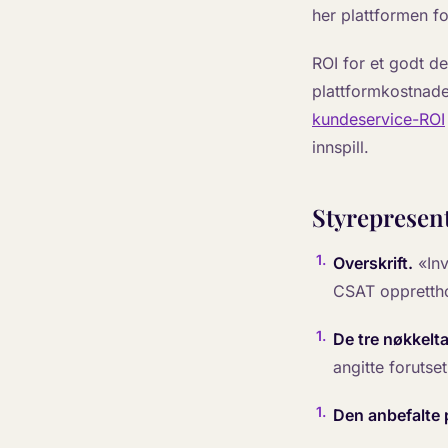
her plattformen fo
ROI for et godt d
plattformkostnaden
kundeservice-ROI
innspill.
Styrepresent
1
.
Overskrift.
«Inv
CSAT opprettho
1
.
De tre nøkkelta
angitte forutset
1
.
Den anbefalte 