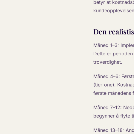
betyr at kostnadsb
kundeopplevelsen 
Den realisti
Måned 1–3: Implem
Dette er perioden 
troverdighet.
Måned 4–6: Første
(tier-one). Kostn
første månedens fa
Måned 7–12: Nedbe
begynner å flyte 
Måned 13–18: Andr