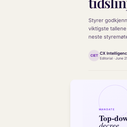
tidsli
Styrer godkjenn
viktigste talle
neste styremøte
CX Intelligen
CIET
Editorial
·
June 2