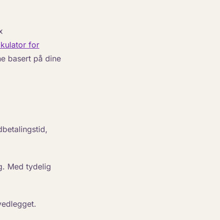
x
lkulator for
e basert på dine
betalingstid,
g. Med tydelig
vedlegget.