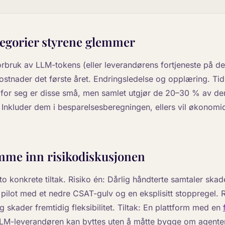
egorier styrene glemmer
orbruk av LLM-tokens (eller leverandørens fortjeneste på de
ostnader det første året. Endringsledelse og opplæring. Tid
 for seg er disse små, men samlet utgjør de 20–30 % av de
. Inkluder dem i besparelsesberegningen, ellers vil økonomid
me inn risikodiskusjonen
, to konkrete tiltak. Risiko én: Dårlig håndterte samtaler sk
t pilot med et nedre CSAT-gulv og en eksplisitt stoppregel. R
 skader fremtidig fleksibilitet. Tiltak: En plattform med en
LLM-leverandøren kan byttes uten å måtte bygge om agent