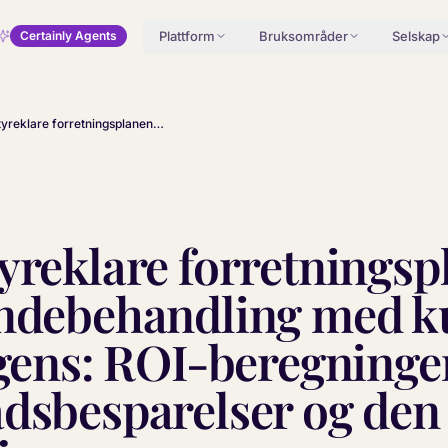
Plattform
Bruksområder
Selskap
Certainly Agents
Den styreklare forretningsplanen for kundebehandling med kunstig intelligens: ROI-beregninger, kostnadsbesparelser og den reelle tidslinjen
yreklare forretningsp
undebehandling med k
igens: ROI-beregninge
dsbesparelser og den 