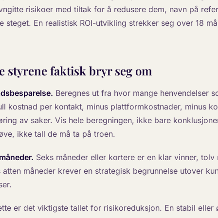
ngitte risikoer med tiltak for å redusere dem, navn på ref
e steget. En realistisk ROI-utvikling strekker seg over 18 m
ne styrene faktisk bryr seg om
adsbesparelse.
Beregnes ut fra hvor mange henvendelser s
full kostnad per kontakt, minus plattformkostnader, minus k
øring av saker. Vis hele beregningen, ikke bare konklusjonen
røve, ikke tall de må ta på troen.
 måneder.
Seks måneder eller kortere er en klar vinner, tol
 atten måneder krever en strategisk begrunnelse utover ku
er.
te er det viktigste tallet for risikoreduksjon. En stabil ell