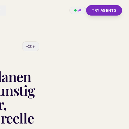
TRY AGENTS
Del
lanen
unstig
r,
reelle