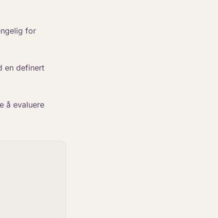
engelig for
 en definert
ke å evaluere