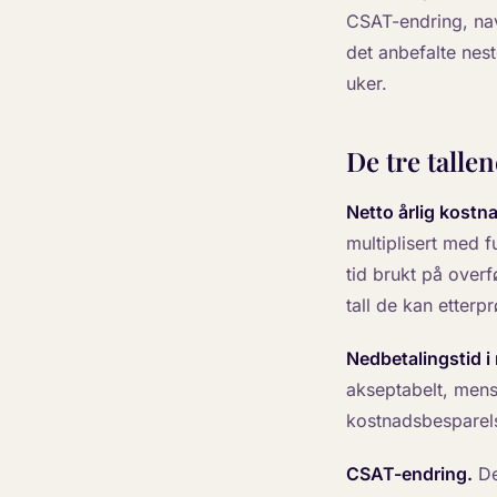
CSAT-endring, nav
det anbefalte nest
uker.
De tre talle
Netto årlig kostn
multiplisert med 
tid brukt på overf
tall de kan etterp
Nedbetalingstid i
akseptabelt, mens
kostnadsbesparels
CSAT-endring.
Det