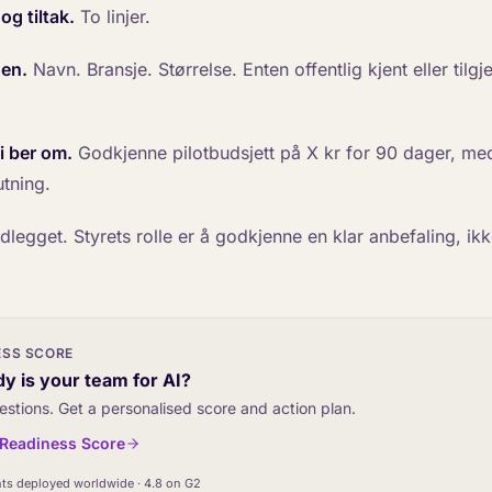
og tiltak.
To linjer.
en.
Navn. Bransje. Størrelse. Enten offentlig kjent eller tilgj
i ber om.
Godkjenne pilotbudsjett på X kr for 90 dager, med
tning.
edlegget. Styrets rolle er å godkjenne en klar anbefaling, ik
ESS SCORE
y is your team for AI?
estions. Get a personalised score and action plan.
I Readiness Score
ts deployed worldwide · 4.8 on G2