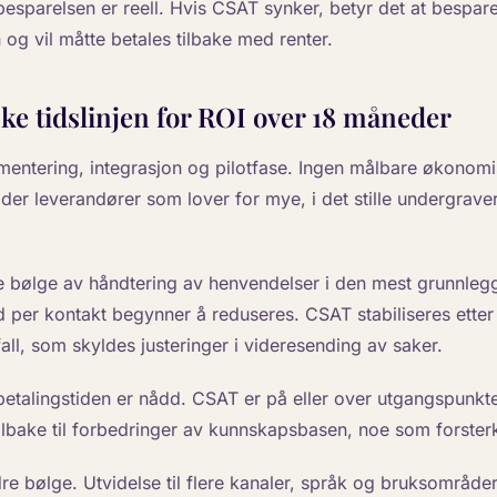
esparelsen er reell. Hvis CSAT synker, betyr det at bespare
og vil måtte betales tilbake med renter.
ske tidslinjen for ROI over 18 måneder
entering, integrasjon og pilotfase. Ingen målbare økonomis
der leverandører som lover for mye, i det stille undergrave
 bølge av håndtering av henvendelser i den mest grunnleg
ad per kontakt begynner å reduseres. CSAT stabiliseres ette
ll, som skyldes justeringer i videresending av saker.
talingstiden er nådd. CSAT er på eller over utgangspunkt
tilbake til forbedringer av kunnskapsbasen, noe som forsterk
e bølge. Utvidelse til flere kanaler, språk og bruksområder.