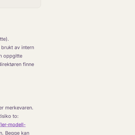
tte).
 brukt av intern
n oppgitte
irektøren finne
ader merkevaren.
isiko to:
fler-modell-
en. Begge kan