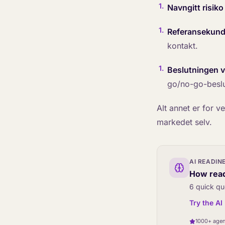
1
.
Navngitt risiko 
1
.
Referansekund
kontakt.
1
.
Beslutningen v
go/no-go-beslu
Alt annet er for v
markedet selv.
AI READIN
How read
6 quick qu
Try the A
1000+ agen