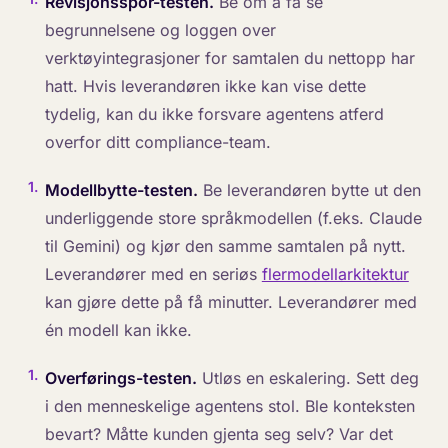
Revisjonsspor-testen.
Be om å få se
begrunnelsene og loggen over
verktøyintegrasjoner for samtalen du nettopp har
hatt. Hvis leverandøren ikke kan vise dette
tydelig, kan du ikke forsvare agentens atferd
overfor ditt compliance-team.
1
.
Modellbytte-testen.
Be leverandøren bytte ut den
underliggende store språkmodellen (f.eks. Claude
til Gemini) og kjør den samme samtalen på nytt.
Leverandører med en seriøs
flermodellarkitektur
kan gjøre dette på få minutter. Leverandører med
én modell kan ikke.
1
.
Overførings-testen.
Utløs en eskalering. Sett deg
i den menneskelige agentens stol. Ble konteksten
bevart? Måtte kunden gjenta seg selv? Var det