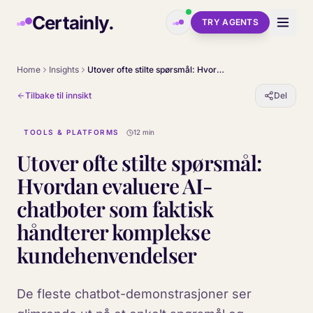
Skip to main content
Certainly.
TRY AGENTS
Home
Insights
Utover ofte stilte spørsmål: Hvordan evaluere AI-chatboter som faktisk håndterer komplekse kundehenvendelser
Tilbake til innsikt
Del
TOOLS & PLATFORMS
12 min
Utover ofte stilte spørsmål:
Hvordan evaluere AI-
chatboter som faktisk
håndterer komplekse
kundehenvendelser
De fleste chatbot-demonstrasjoner ser