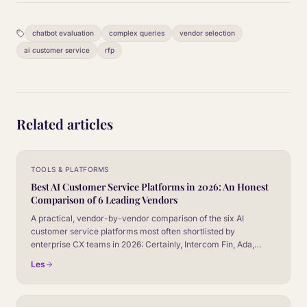
chatbot evaluation
complex queries
vendor selection
ai customer service
rfp
Related articles
TOOLS & PLATFORMS
Best AI Customer Service Platforms in 2026: An Honest
Comparison of 6 Leading Vendors
A practical, vendor-by-vendor comparison of the six AI
customer service platforms most often shortlisted by
enterprise CX teams in 2026: Certainly, Intercom Fin, Ada,
Zendesk AI, Salesforce Agentforce, and Gorgias AI. No
Les
marketing fluff, no fake winner.