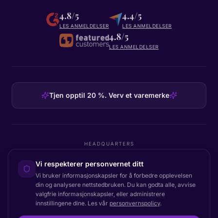
4.8/5
4.4/5
LES ANMELDELSER
LES ANMELDELSER
4.8/5
LES ANMELDELSER
Tjen opptil 20 %. Verv et varemerke
HEADQUARTERS
Certainly Group ApS
Vi respekterer personvernet ditt
C/O GRROW, Pilestræde 52A
·
1112
København K
·
Denmark
Vi bruker informasjonskapsler for å forbedre opplevelsen
din og analysere nettstedbruken. Du kan godta alle, avvise
valgfrie informasjonskapsler, eller administrere
innstillingene dine. Les vår
personvernspolicy
.
Tilbake til toppen
© 2026 Certainly. Alle rettigheter forbeholdt.