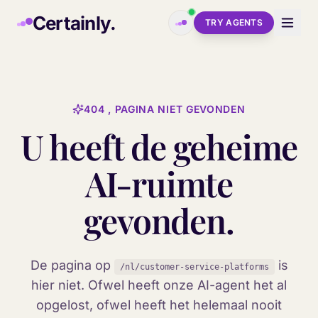
Skip to main content
Certainly.
TRY AGENTS
404 , PAGINA NIET GEVONDEN
U heeft de geheime
AI-ruimte
gevonden.
De pagina op
is
/nl/customer-service-platforms
hier niet. Ofwel heeft onze AI-agent het al
opgelost, ofwel heeft het helemaal nooit