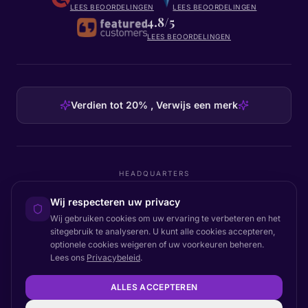
LEES BEOORDELINGEN
LEES BEOORDELINGEN
4.8/5
LEES BEOORDELINGEN
Verdien tot 20% , Verwijs een merk
HEADQUARTERS
Certainly Group ApS
Wij respecteren uw privacy
C/O GRROW, Pilestræde 52A
·
1112
København K
·
Denmark
Wij gebruiken cookies om uw ervaring te verbeteren en het
sitegebruik te analyseren. U kunt alle cookies accepteren,
optionele cookies weigeren of uw voorkeuren beheren.
Lees ons
Privacybeleid
.
Terug naar boven
© 2026 Certainly. Alle rechten voorbehouden.
ALLES ACCEPTEREN
Documentatie
Status
Privacy
DPA
Voorwaarden
Toegankelijkheid
Sitemap
Cookie-instellingen