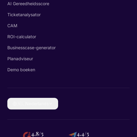
AI Gereedheidsscore
Ticketanalysator
CAM
ROI-calculator
Businesscase-generator
Planadviseur
Demo boeken
🇳🇱
Nederlands
4.8/5
4.4/5