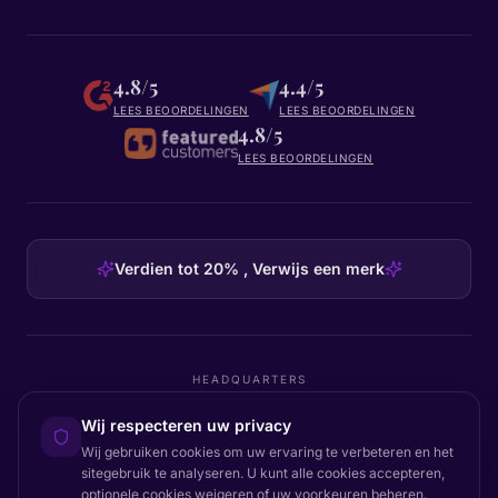
4.8/5
4.4/5
LEES BEOORDELINGEN
LEES BEOORDELINGEN
4.8/5
LEES BEOORDELINGEN
Verdien tot 20% , Verwijs een merk
HEADQUARTERS
Certainly Group ApS
Wij respecteren uw privacy
C/O GRROW, Pilestræde 52A
·
1112
København K
·
Denmark
Wij gebruiken cookies om uw ervaring te verbeteren en het
sitegebruik te analyseren. U kunt alle cookies accepteren,
optionele cookies weigeren of uw voorkeuren beheren.