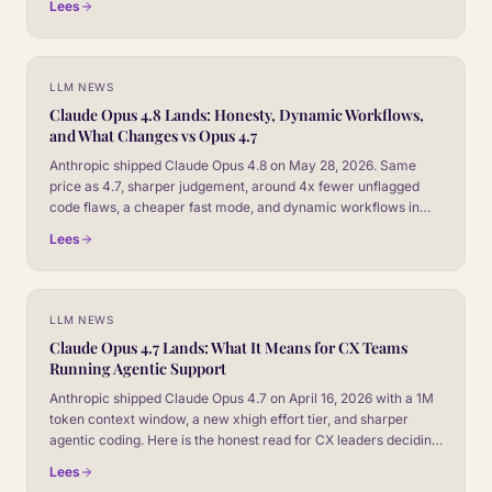
Lees
topics. Here is the read for CX leaders.
LLM NEWS
Claude Opus 4.8 Lands: Honesty, Dynamic Workflows,
and What Changes vs Opus 4.7
Anthropic shipped Claude Opus 4.8 on May 28, 2026. Same
price as 4.7, sharper judgement, around 4x fewer unflagged
code flaws, a cheaper fast mode, and dynamic workflows in
Claude Code. Here is the honest read for CX leaders.
Lees
LLM NEWS
Claude Opus 4.7 Lands: What It Means for CX Teams
Running Agentic Support
Anthropic shipped Claude Opus 4.7 on April 16, 2026 with a 1M
token context window, a new xhigh effort tier, and sharper
agentic coding. Here is the honest read for CX leaders deciding
whether to route production conversations through it.
Lees