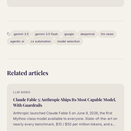
gemini 3.5
gemini 3.5 flash
google
deepmind
llm news
agentic ai
cx automation
model selection
Related articles
LLM NEWS
Claude Fable 5: Anthropic Ships Its Most Capable Model,
With Guardrails
Anthropic launched Claude Fable 5 on June 9, 2026, the first
Mythos-class model available to everyone. State-of-the-art on
nearly every benchmark, $10 / $50 per million tokens, and a
new safeguard system that falls back to Opus 4.8 on sensitive