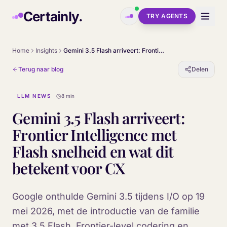
Skip to main content
Certainly.
TRY AGENTS
Home
Insights
Gemini 3.5 Flash arriveert: Frontier Intelligence met Flash snelheid en wat dit betekent voor CX
Terug naar blog
Delen
LLM NEWS
8 min
Gemini 3.5 Flash arriveert:
Frontier Intelligence met
Flash snelheid en wat dit
betekent voor CX
Google onthulde Gemini 3.5 tijdens I/O op 19
mei 2026, met de introductie van de familie
met 3.5 Flash. Frontier-level codering en