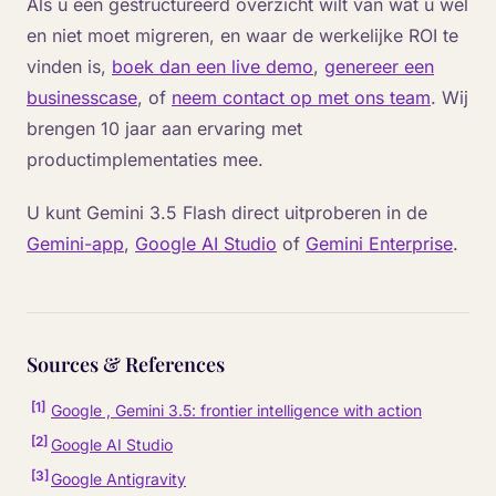
Als u een gestructureerd overzicht wilt van wat u wel
en niet moet migreren, en waar de werkelijke ROI te
vinden is,
boek dan een live demo
,
genereer een
businesscase
, of
neem contact op met ons team
. Wij
brengen 10 jaar aan ervaring met
productimplementaties mee.
U kunt Gemini 3.5 Flash direct uitproberen in de
Gemini-app
,
Google AI Studio
of
Gemini Enterprise
.
Sources & References
[
1
]
Google , Gemini 3.5: frontier intelligence with action
[
2
]
Google AI Studio
[
3
]
Google Antigravity