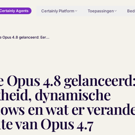
Certainly Platform
Toepassingen
Bedr
Certainly Agents
Claude Opus 4.8 gelanceerd: Eerlijkheid, dynamische workflows en wat er verandert ten opzichte van Opus 4.7
 Opus 4.8 gelanceerd
kheid, dynamische
ows en wat er verande
te van Opus 4.7