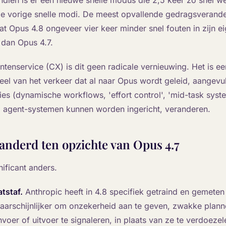
dien is er een nieuwe snelle modus die 2,5 keer zo snel we
e vorige snelle modi. De meest opvallende gedragsveranderi
at Opus 4.8 ongeveer vier keer minder snel fouten in zijn e
 dan Opus 4.7.
antenservice (CX) is dit geen radicale vernieuwing. Het is een
eel van het verkeer dat al naar Opus wordt geleid, aangevu
ies (dynamische workflows, 'effort control', 'mid-task sys
 agent-systemen kunnen worden ingericht, veranderen.
randerd ten opzichte van Opus 4.7
nificant anders.
atstaf.
Anthropic heeft in 4.8 specifiek getraind en gemeten 
aarschijnlijker om onzekerheid aan te geven, zwakke planne
voer of uitvoer te signaleren, in plaats van ze te verdoezel