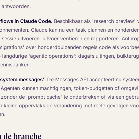
e antwoorden.
lows in Claude Code.
Beschikbaar als 'research preview' v
nnementen. Claude kan nu een taak plannen en honderden 
 sessie uitvoeren, uitvoer verifiëren en rapporteren. Anthr
igrations' over honderdduizenden regels code als voorbee
 langdurige 'agentic operations': dagafsluitingen, bulkterug
kennisbanken.
 system messages'.
De Messages API accepteert nu systee
 Agenten kunnen machtigingen, token-budgetten of omgevin
 zonder de 'prompt cache' te onderbreken of via een gebru
een kleine oppervlakkige verandering met reële gevolgen voo
en.
n de branche