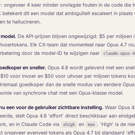
er: ongeveer 4 keer minder onvlagde fouten in de code die he
betekent dit een model dat ambiguïteit escaleert in plaats 
n te hallucineren.
r model.
De API-prijzen blijven ongewijzigd: $5 per miljoen 
itvoertokens. Elk CX-team dat momenteel naar Opus 4.7 rout
verbetering door de model-ID te wijzigen naar
claude-opus-4
oedkoper en sneller.
Opus 4.8 wordt geleverd met een snel
n $10 voor invoer en $50 voor uitvoer per miljoen tokens kos
s driemaal goedkoper dan de snelle modus van eerdere Opus
nomie van synchrone chat met een Opus-klasse model.
s nu een voor de gebruiker zichtbare instelling.
Waar Opus 4
eerde, stelt Opus 4.8 'effort' direct beschikbaar aan eindge
ork, en in Claude Code via
en
. 'High' is de n
xhigh
max
t ongeveer evenveel tokens als Opus 4.7 bij standaard 'effo