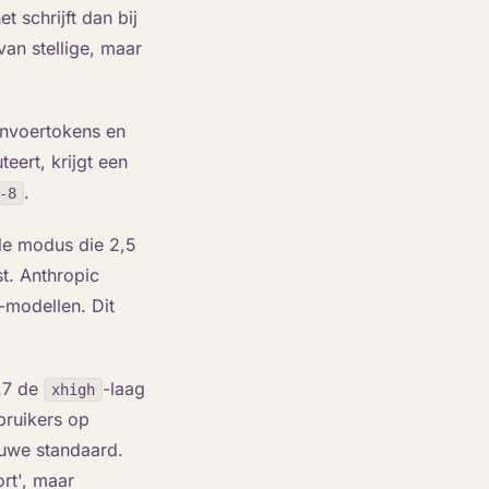
t schrijft dan bij
van stellige, maar
invoertokens en
eert, krijgt een
.
-8
le modus die 2,5
t. Anthropic
-modellen. Dit
.7 de
-laag
xhigh
bruikers op
ieuwe standaard.
rt', maar