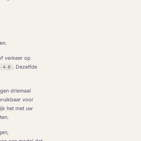
en.
of verkeer op
. Dezelfde
s-4-8
egen driemaal
bruikbaar voor
ijk het met uw
ten.
gen,