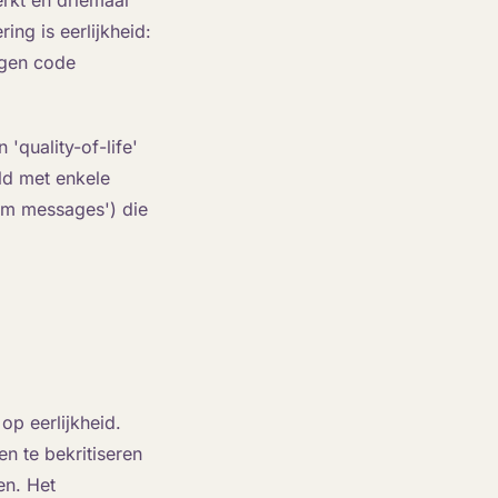
rkt en driemaal
ng is eerlijkheid:
igen code
 'quality-of-life'
ld met enkele
tem messages') die
op eerlijkheid.
n te bekritiseren
en. Het