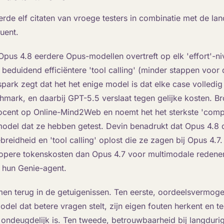
rde elf citaten van vroege testers in combinatie met de lan
uent.
Opus 4.8 eerdere Opus-modellen overtreft op elk 'effort'-n
beduidend efficiëntere 'tool calling' (minder stappen voor
nspark zegt dat het het enige model is dat elke case volledi
mark, en daarbij GPT-5.5 verslaat tegen gelijke kosten. 
ocent op Online-Mind2Web en noemt het het sterkste 'comp
odel dat ze hebben getest. Devin benadrukt dat Opus 4.8 d
reidheid en 'tool calling' oplost die ze zagen bij Opus 4.7
opere tokenskosten dan Opus 4.7 voor multimodale redene
 hun Genie-agent.
n terug in de getuigenissen. Ten eerste, oordeelsvermogen
odel dat betere vragen stelt, zijn eigen fouten herkent en t
ondeugdelijk is. Ten tweede, betrouwbaarheid bij langdurig