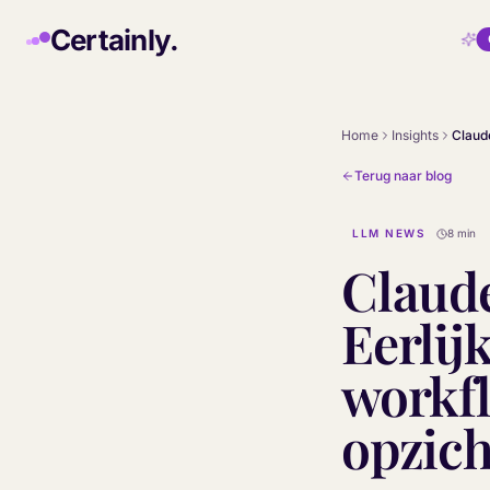
Skip to main content
Certainly.
Home
Insights
Terug naar blog
LLM NEWS
8 min
Claude
Eerlij
workfl
opzich