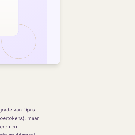
pgrade van Opus
tvoertokens), maar
neren en