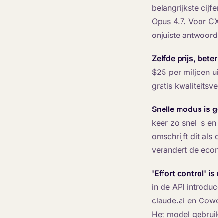
belangrijkste cijf
Opus 4.7. Voor CX 
onjuiste antwoorde
Zelfde prijs, bete
$25 per miljoen u
gratis kwaliteits
Snelle modus is g
keer zo snel is e
omschrijft dit al
verandert de eco
'Effort control' i
in de API introduc
claude.ai en Cow
Het model gebruik