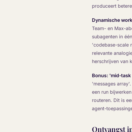
produceert beter
Dynamische workf
Team- en Max-abo
subagenten in één
'codebase-scale m
relevante analogie
herschrijven van 
Bonus: 'mid-task
'messages array'.
een run bijwerken
routeren. Dit is 
agent-toepassing
Ontvangst i