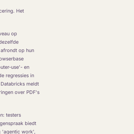
cering. Het
iveau op
 dezelfde
g afrondt op hun
Browserbase
uter-use'- en
e regressies in
. Databricks meldt
ringen over PDF's
: testers
egenspraak biedt
 'agentic work',