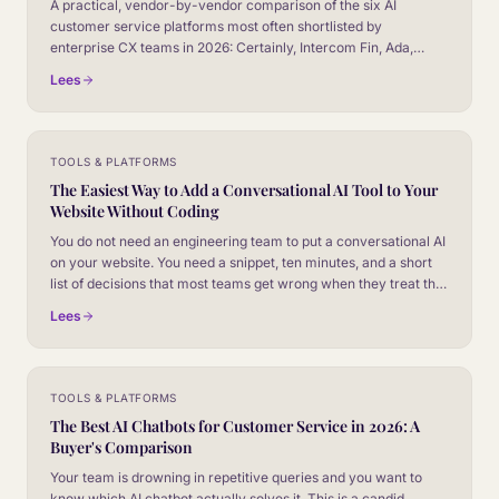
A practical, vendor-by-vendor comparison of the six AI
customer service platforms most often shortlisted by
enterprise CX teams in 2026: Certainly, Intercom Fin, Ada,
Zendesk AI, Salesforce Agentforce, and Gorgias AI. No
Lees
marketing fluff, no fake winner.
TOOLS & PLATFORMS
The Easiest Way to Add a Conversational AI Tool to Your
Website Without Coding
You do not need an engineering team to put a conversational AI
on your website. You need a snippet, ten minutes, and a short
list of decisions that most teams get wrong when they treat this
as an install rather than a product launch.
Lees
TOOLS & PLATFORMS
The Best AI Chatbots for Customer Service in 2026: A
Buyer's Comparison
Your team is drowning in repetitive queries and you want to
know which AI chatbot actually solves it. This is a candid,