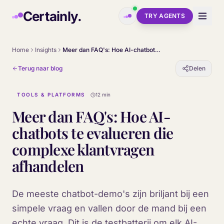
Skip to main content
Certainly.
TRY AGENTS
Home
Insights
Meer dan FAQ's: Hoe AI-chatbots te evalueren die complexe klantvragen afhandelen
Terug naar blog
Delen
TOOLS & PLATFORMS
12 min
Meer dan FAQ's: Hoe AI-
chatbots te evalueren die
complexe klantvragen
afhandelen
De meeste chatbot-demo's zijn briljant bij een
simpele vraag en vallen door de mand bij een
echte vraag. Dit is de testbatterij om elk AI-