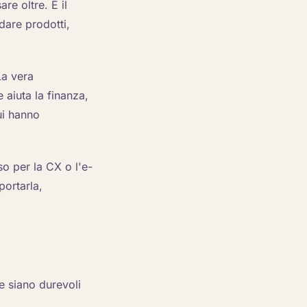
re oltre. È il
dare prodotti,
La vera
 aiuta la finanza,
cui hanno
o per la CX o l'e-
ortarla,
e siano durevoli