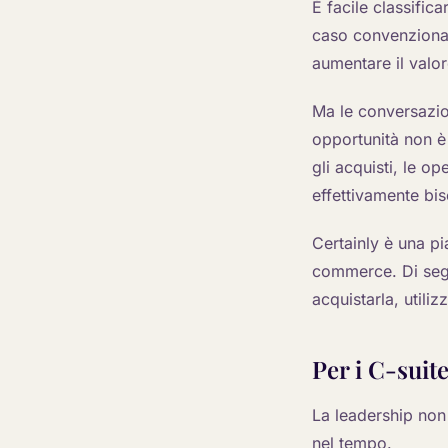
È facile classifica
caso convenzionale
aumentare il valor
Ma le conversazion
opportunità non è 
gli acquisti, le o
effettivamente bi
Certainly è una p
commerce. Di segu
acquistarla, utiliz
Per i C-suit
La leadership non 
nel tempo.