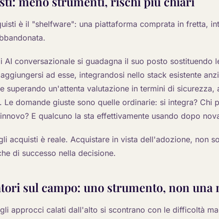
isti: meno strumenti, rischi più chiari
uisti è il "shelfware": una piattaforma comprata in fretta, i
abbandonata.
i AI conversazionale si guadagna il suo posto sostituendo l
 aggiungersi ad esse, integrandosi nello stack esistente anz
e superando un'attenta valutazione in termini di sicurezza, a
à. Le domande giuste sono quelle ordinarie: si integra? Chi p
innovo? E qualcuno la sta effettivamente usando dopo nova
li acquisti è reale. Acquistare in vista dell'adozione, non s
che di successo nella decisione.
atori sul campo: uno strumento, non una
gli approcci calati dall'alto si scontrano con le difficoltà ma