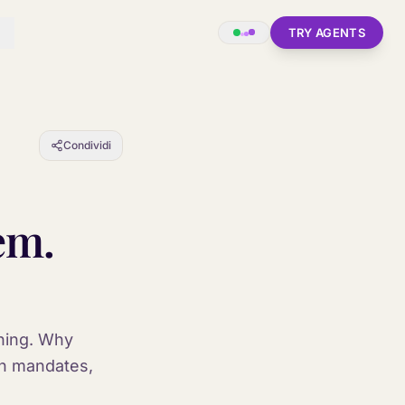
TRY AGENTS
Condividi
em.
ning. Why
wn mandates,