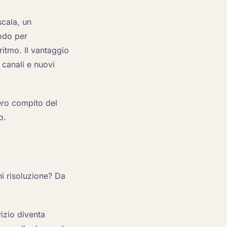
scala, un
modo per
ritmo. Il vantaggio
 canali e nuovi
vero compito del
o.
i risoluzione? Da
vizio diventa