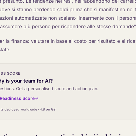
é presunto. Le tendenze nei resi, nell'abbandono del carrel
dove si stanno perdendo soldi prima che si manifestino nel 
azioni automatizzate non scalano linearmente con il personal
 "assumere più persone per rispondere alle stesse domande"
er la finanza: valutare in base al costo per risultato e ai rica
tate.
ESS SCORE
y is your team for AI?
estions. Get a personalised score and action plan.
I Readiness Score
ts deployed worldwide · 4.8 on G2