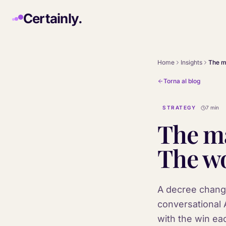
Skip to main content
Certainly.
Home
Insights
Torna al blog
STRATEGY
7 min
The m
The wo
A decree chang
conversational
with the win ea