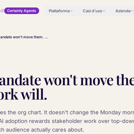
Piattaforma
Casi d'uso
Azienda
Certainly Agents
The mandate won't move them. The work will.
andate won't move th
rk will.
es the org chart. It doesn't change the Monday mor
 AI adoption rewards stakeholder work over top-do
ch audience actually cares about.