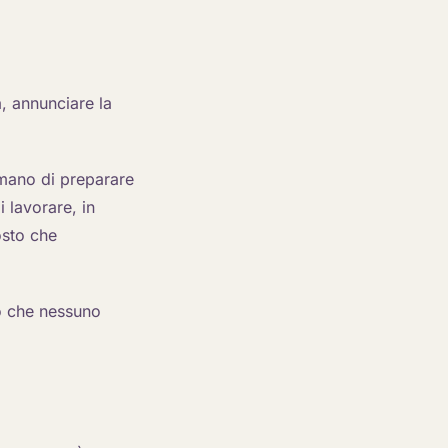
, annunciare la
umano di preparare
 lavorare, in
osto che
o che nessuno