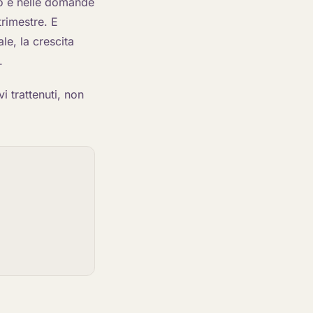
lo e nelle domande
trimestre. E
e, la crescita
.
vi trattenuti, non