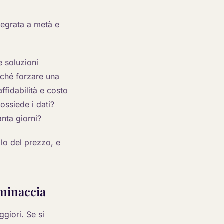
ntegrata a metà e
e soluzioni
iché forzare una
ffidabilità e costo
ossiede i dati?
nta giorni?
olo del prezzo, e
 minaccia
ggiori. Se si