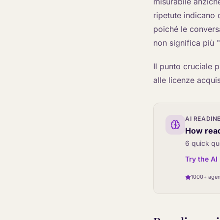
misurabile anzich
ripetute indicano 
poiché le convers
non significa più
Il punto cruciale p
alle licenze acquis
AI READIN
How read
6 quick qu
Try the A
1000+ agen