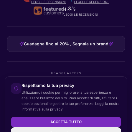
LEGGI LE RECENSIONI
LEGGI LE RECENSIONI
4.8/5
LEGGI LE RECENSIONI
Guadagna fino al 20% , Segnala un brand
HEADQUARTERS
Certainly Group ApS
Rispettiamo la tua privacy
C/O GRROW, Pilestræde 52A
·
1112
København K
·
Denmark
Utilizziamo i cookie per migliorare la tua esperienza e
analizzare l'utilizzo del sito. Puoi accettarli tutti, rifiutare i
cookie opzionali o gestire le tue preferenze. Leggi la nostra
Informativa sulla privacy
.
Torna all'inizio
© 2026 Certainly. Tutti i diritti riservati.
ACCETTA TUTTO
Documentazione
Stato
Privacy
DPA
Termini
Accessibilità
Mappa del sito
Impostazioni cookie