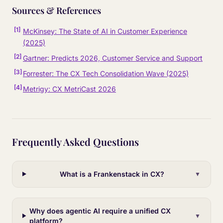
Sources & References
[
1
]
McKinsey: The State of AI in Customer Experience
(2025)
[
2
]
Gartner: Predicts 2026, Customer Service and Support
[
3
]
Forrester: The CX Tech Consolidation Wave (2025)
[
4
]
Metrigy: CX MetriCast 2026
Frequently Asked Questions
What is a Frankenstack in CX?
▼
Why does agentic AI require a unified CX
▼
platform?