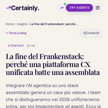
Skip to main content
Certainly.
TRY AGENTS
Home
Insights
La fine del Frankenstack: perché una piattaforma CX unificata batte una assemblata
Torna al blog
Condividi
STRATEGY
7 min
La fine del Frankenstack:
perché una piattaforma CX
unificata batte una assemblata
Integrare l'AI agentica su uno stack
assemblato genera un caos più veloce. I team
che si distingueranno nel 2026 unificheranno
prima, per poi implementare gli agenti. Ecco la