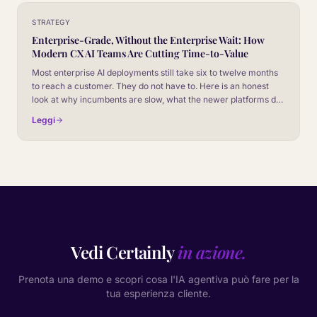
STRATEGY
Enterprise-Grade, Without the Enterprise Wait: How
Modern CX AI Teams Are Cutting Time-to-Value
Most enterprise AI deployments still take six to twelve months
to reach a customer. They do not have to. Here is an honest
look at why incumbents are slow, what the newer platforms do
differently, and how to evaluate vendors on time-to-value
Leggi
without giving up the controls your security team will
absolutely insist on.
Vedi Certainly
in azione.
Prenota una demo e scopri cosa l'IA agentiva può fare per la
tua esperienza cliente.