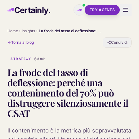
Skip to main content
Certainly.
TRY AGENTS
Home
Insights
La frode del tasso di deflessione: perché una contenimento del 70% può distruggere silenziosamente il CSAT
Torna al blog
Condividi
STRATEGY
8 min
La frode del tasso di
deflessione: perché una
contenimento del 70% può
distruggere silenziosamente il
CSAT
Il contenimento è la metrica più sopravvalutata