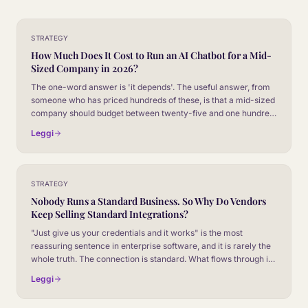
STRATEGY
How Much Does It Cost to Run an AI Chatbot for a Mid-
Sized Company in 2026?
The one-word answer is 'it depends'. The useful answer, from
someone who has priced hundreds of these, is that a mid-sized
company should budget between twenty-five and one hundred
and twenty thousand pounds a year, all in. Here is what that
Leggi
number covers and where it moves.
STRATEGY
Nobody Runs a Standard Business. So Why Do Vendors
Keep Selling Standard Integrations?
"Just give us your credentials and it works" is the most
reassuring sentence in enterprise software, and it is rarely the
whole truth. The connection is standard. What flows through it
never is. Here is the honest version of plug-and-play, and why
Leggi
it tends to be the start of a much better deployment.