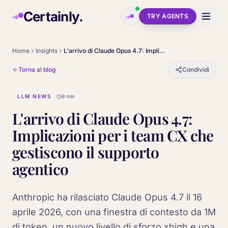
Skip to main content
Certainly.
TRY AGENTS
Home
Insights
L'arrivo di Claude Opus 4.7: Implicazioni per i team CX che gestiscono il supporto agentico
Torna al blog
Condividi
LLM NEWS
9 min
L'arrivo di Claude Opus 4.7:
Implicazioni per i team CX che
gestiscono il supporto
agentico
Anthropic ha rilasciato Claude Opus 4.7 il 16
aprile 2026, con una finestra di contesto da 1M
di token, un nuovo livello di sforzo xhigh e una