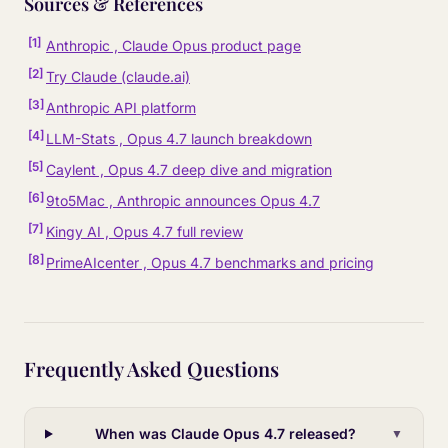
Sources & References
[
1
]
Anthropic , Claude Opus product page
[
2
]
Try Claude (claude.ai)
[
3
]
Anthropic API platform
[
4
]
LLM-Stats , Opus 4.7 launch breakdown
[
5
]
Caylent , Opus 4.7 deep dive and migration
[
6
]
9to5Mac , Anthropic announces Opus 4.7
[
7
]
Kingy AI , Opus 4.7 full review
[
8
]
PrimeAIcenter , Opus 4.7 benchmarks and pricing
Frequently Asked Questions
When was Claude Opus 4.7 released?
▼