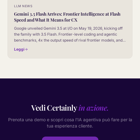
LLM NEWS
Gemini 3.5 Flash Arrives: Frontier Intelligence at Flash
Speed and What It Means for CX
Google unveiled Gemini 3.5 at I/O on May 19, 2026, kicking off
the family with 3.5 Flash. Frontier-level coding and agentic
benchmarks, 4x the output speed of rival frontier models, and
roughly half the cost. Here is the CX read, plus how it stacks up
Leggi
against Gemini 3.1.
Vedi Certainly
in azione.
Prenota una demo e scopri cosa l'IA agentiva può fare per la
tua esperienza cliente.