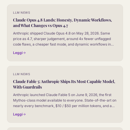
LLM NEWS
Claude Opus 4.8 Lands: Honesty, Dynamic Workflows,
and What Changes vs Opus 4.7
Anthropic shipped Claude Opus 4.8 on May 28, 2026. Same
price as 4.7, sharper judgement, around 4x fewer unflagged
code flaws, a cheaper fast mode, and dynamic workflows in
Claude Code. Here is the honest read for CX leaders.
Leggi
LLM NEWS
Claude Fable 5: Anthropic Ships Its Most Capable Model,
With Guardrails
Anthropic launched Claude Fable 5 on June 9, 2026, the first
Mythos-class model available to everyone. State-of-the-art on
nearly every benchmark, $10 / $50 per million tokens, and a
new safeguard system that falls back to Opus 4.8 on sensitive
Leggi
topics. Here is the read for CX leaders.