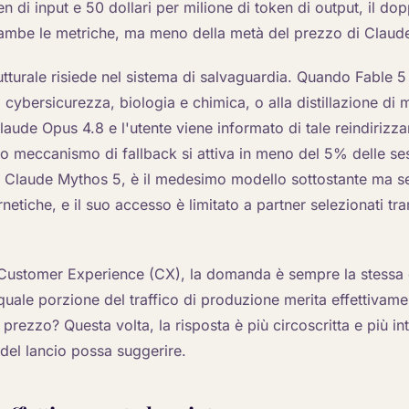
en di input e 50 dollari per milione di token di output, il dop
ambe le metriche, ma meno della metà del prezzo di Claud
utturale risiede nel sistema di salvaguardia. Quando Fable 5
a cybersicurezza, biologia e chimica, o alla distillazione di m
laude Opus 4.8 e l'utente viene informato di tale reindiriz
o meccanismo di fallback si attiva in meno del 5% delle se
 Claude Mythos 5, è il medesimo modello sottostante ma s
netiche, e il suo accesso è limitato a partner selezionati tra
a Customer Experience (CX), la domanda è sempre la stessa 
 quale porzione del traffico di produzione merita effettivam
prezzo? Questa volta, la risposta è più circoscritta e più in
del lancio possa suggerire.