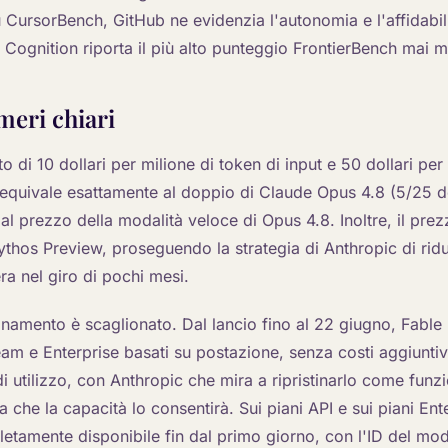
 CursorBench, GitHub ne evidenzia l'autonomia e l'affidabili
 Cognition riporta il più alto punteggio FrontierBench mai m
meri chiari
o di 10 dollari per milione di token di input e 50 dollari per
 equivale esattamente al doppio di Claude Opus 4.8 (5/25 do
 al prezzo della modalità veloce di Opus 4.8. Inoltre, il pre
hos Preview, proseguendo la strategia di Anthropic di ridur
era nel giro di pochi mesi.
namento è scaglionato. Dal lancio fino al 22 giugno, Fable 
am e Enterprise basati su postazione, senza costi aggiuntivi
di utilizzo, con Anthropic che mira a ripristinarlo come funz
a che la capacità lo consentirà. Sui piani API e sui piani Ent
tamente disponibile fin dal primo giorno, con l'ID del mo