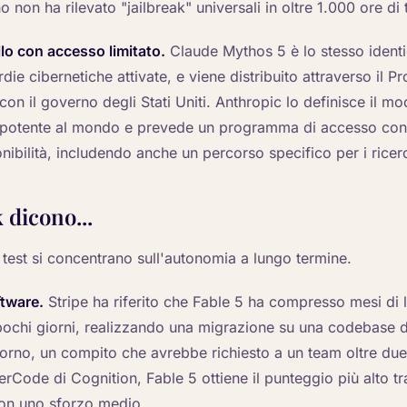
 non ha rilevato "jailbreak" universali in oltre 1.000 ore di 
o con accesso limitato.
Claude Mythos 5 è lo stesso ident
die cibernetiche attivate, e viene distribuito attraverso il P
con il governo degli Stati Uniti. Anthropic lo definisce il mo
 potente al mondo e prevede un programma di accesso cont
nibilità, includendo anche un percorso specifico per i ricer
dicono...
dei test si concentrano sull'autonomia a lungo termine.
ftware.
Stripe ha riferito che Fable 5 ha compresso mesi di 
 pochi giorni, realizzando una migrazione su una codebase di
iorno, un compito che avrebbe richiesto a un team oltre due
erCode di Cognition, Fable 5 ottiene il punteggio più alto tra
con uno sforzo medio.