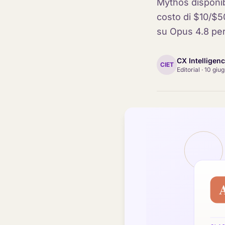
Mythos disponibi
costo di $10/$5
su Opus 4.8 per 
CX Intelligen
CIET
Editorial
·
10 giu