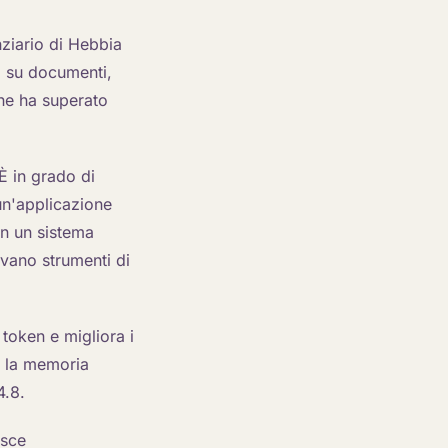
nziario di Hebbia
o su documenti,
che ha superato
 È in grado di
 un'applicazione
n un sistema
evano strumenti di
token e migliora i
c, la memoria
4.8.
isce