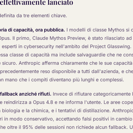
 effettivamente lanciato
efinita da tre elementi chiave.
ia di capacità, ora pubblica.
I modelli di classe Mythos si 
Opus. Il primo, Claude Mythos Preview, è stato rilasciato ad 
i esperti in cybersecurity nell'ambito del Project Glasswing.
tessa classe di capacità ma include salvaguardie che ne co
 e sicuro. Anthropic afferma chiaramente che le sue capacit
precedentemente reso disponibile a tutti dall'azienda, e che
n mano che i compiti diventano più lunghi e complessi.
allback anziché rifiuti.
Invece di rifiutare categoricamente l
 le reindirizza a Opus 4.8 e ne informa l'utente. Le aree cop
biologia e la chimica, e i tentativi di distillazione. Anthropi
ori in modo conservativo, accettando falsi positivi in cambio 
che oltre il 95% delle sessioni non richiede alcun fallback