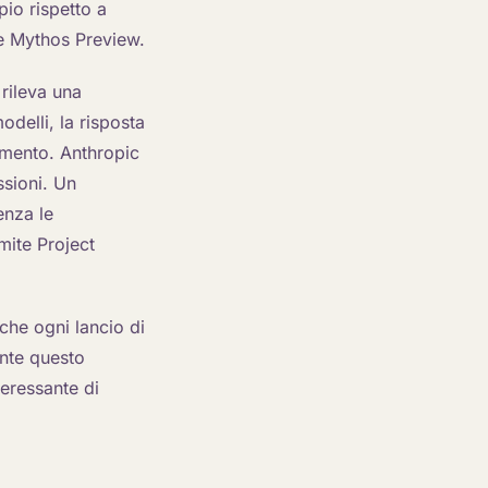
pio rispetto a
e Mythos Preview.
 rileva una
odelli, la risposta
zamento. Anthropic
ssioni. Un
enza le
mite Project
che ogni lancio di
ente questo
teressante di