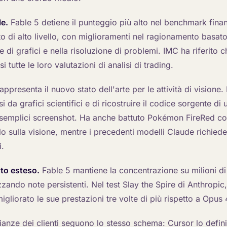
le.
Fable 5 detiene il punteggio più alto nel benchmark fina
to di alto livello, con miglioramenti nel ragionamento basat
ne di grafici e nella risoluzione di problemi. IMC ha riferito 
tutte le loro valutazioni di analisi di trading.
ppresenta il nuovo stato dell'arte per le attività di visione.
si da grafici scientifici e di ricostruire il codice sorgente di
semplici screenshot. Ha anche battuto Pokémon FireRed co
o sulla visione, mentre i precedenti modelli Claude richied
i.
to esteso.
Fable 5 mantiene la concentrazione su milioni di 
izzando note persistenti. Nel test Slay the Spire di Anthropi
migliorato le sue prestazioni tre volte di più rispetto a Opus 
ianze dei clienti seguono lo stesso schema: Cursor lo defin