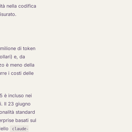
tà nella codifica
isurato.
 milione di token
llari) e, da
zzo è meno della
re i costi delle
5 è incluso nei
. Il 23 giugno
ionalità standard
erprise basati sul
dello
claude-