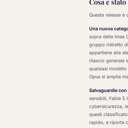
Cosa è stato
Questa release è d
Una nuova categor
sopra della linea 
gruppo ristretto d
appartiene alla s
rilascio generale
qualsiasi modello 
Opus si amplia ma
Salvaguardie con f
sensibili, Fable 5
cybersicurezza, la 
questi classificat
rapido, e riporta 