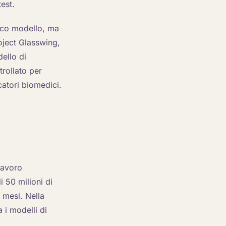
test.
ico modello, ma
roject Glasswing,
dello di
rollato per
catori biomedici.
lavoro
 50 milioni di
 mesi. Nella
 i modelli di