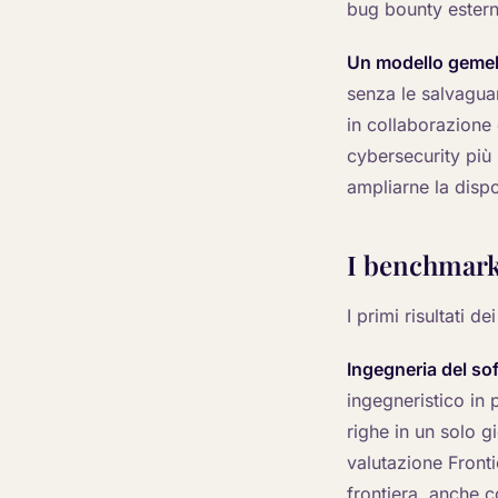
bug bounty esterno
Un modello gemell
senza le salvaguar
in collaborazione 
cybersecurity più
ampliarne la dispo
I benchmark 
I primi risultati 
Ingegneria del so
ingegneristico in
righe in un solo g
valutazione Fronti
frontiera, anche 