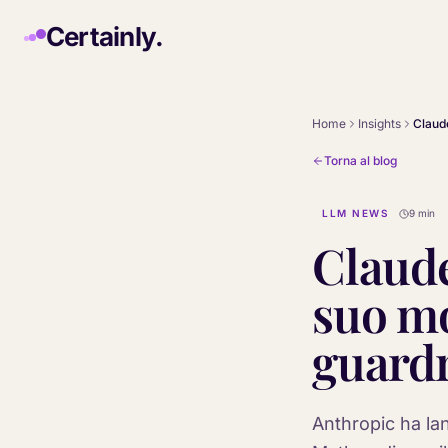
Skip to main content
Certainly.
Home
Insights
Torna al blog
LLM NEWS
9 min
Claude
suo mo
guardr
Anthropic ha lan