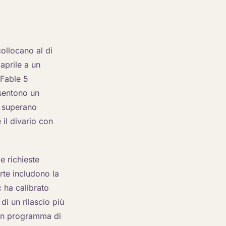
collocano al di
aprile a un
 Fable 5
nsentono un
à superano
 il divario con
e richieste
erte includono la
c ha calibrato
di un rilascio più
. Un programma di