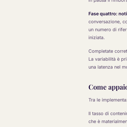
in pausa il rimbo
Fase quattro: noti
conversazione, con
un numero di rifer
iniziata.
Completate corrett
La variabilità è 
una latenza nel m
Come appaio
Tra le implementa
Il tasso di conten
che è materialmen