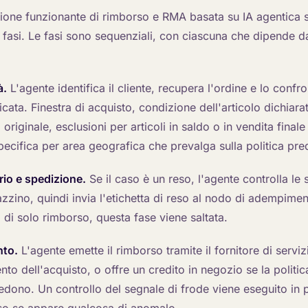
one funzionante di rimborso e RMA basata su IA agentica s
o fasi. Le fasi sono sequenziali, con ciascuna che dipende d
à.
L'agente identifica il cliente, recupera l'ordine e lo confro
cata. Finestra di acquisto, condizione dell'articolo dichiarat
originale, esclusioni per articoli in saldo o in vendita finale
ecifica per area geografica che prevalga sulla politica pred
rio e spedizione.
Se il caso è un reso, l'agente controlla le s
zino, quindi invia l'etichetta di reso al nodo di adempimen
si di solo rimborso, questa fase viene saltata.
nto.
L'agente emette il rimborso tramite il fornitore di servi
nto dell'acquisto, o offre un credito in negozio se la politi
hiedono. Un controllo del segnale di frode viene eseguito in 