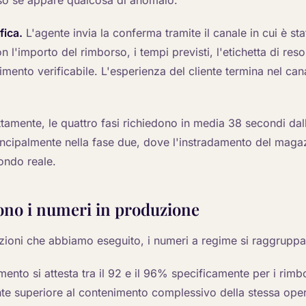
rso se appare qualcosa di anomalo.
fica.
L'agente invia la conferma tramite il canale in cui è sta
 l'importo del rimborso, i tempi previsti, l'etichetta di reso
imento verificabile. L'esperienza del cliente termina nel cana
amente, le quattro fasi richiedono in media 38 secondi dall'i
principalmente nella fase due, dove l'instradamento del maga
ondo reale.
no i numeri in produzione
zioni che abbiamo eseguito, i numeri a regime si raggruppa
imento si attesta tra il 92 e il 96% specificamente per i rimbo
te superiore al contenimento complessivo della stessa ope