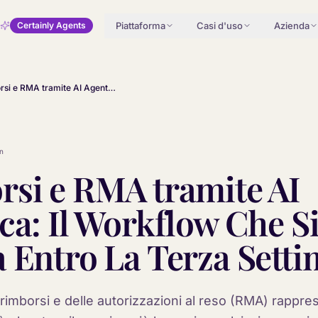
Piattaforma
Casi d'uso
Azienda
Certainly Agents
Rimborsi e RMA tramite AI Agentica: Il Workflow Che Si Ripaga Entro La Terza Settimana
n
si e RMA tramite AI
ca: Il Workflow Che S
 Entro La Terza Sett
rimborsi e delle autorizzazioni al reso (RMA) rapprese