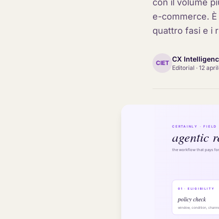
con il volume pi
e-commerce. È a
quattro fasi e i 
CX Intelligen
CIET
Editorial
·
12 apri