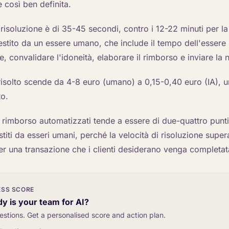
è così ben definita.
risoluzione è di 35-45 secondi, contro i 12-22 minuti per la
stito da un essere umano, che include il tempo dell'esser
, convalidare l'idoneità, elaborare il rimborso e inviare la n
risolto scende da 4-8 euro (umano) a 0,15-0,40 euro (IA), u
to.
i rimborso automatizzati tende a essere di due-quattro punt
stiti da esseri umani, perché la velocità di risoluzione super
r una transazione che i clienti desiderano venga completa
ESS SCORE
y is your team for AI?
estions. Get a personalised score and action plan.