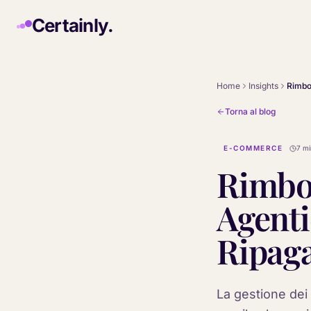
Skip to main content
Certainly.
Home
Insights
Torna al blog
E-COMMERCE
7 mi
Rimbor
Agenti
Ripaga
La gestione dei 