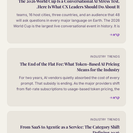
The 2026 World Cup Is a Conversational AI Stress Test.
Here Is What CX Leaders Should Do About It.
48 teams, 16 host cities, three countries, and an audience that
will ask questions in every major language on Earth. The 2026
World Cup is the largest live conversational event in history. It is
also the closest thing to a controlled experiment CX leaders will
קרא
ever get.
INDUSTRY TRENDS
The End of the Flat Fee: What Token-Based AI Pricing
Means for the Industry
For two years, AI vendors quietly absorbed the cost of every
prompt. That subsidy is ending. As the major providers shift
from flat-rate subscriptions to usage-based token pricing, the
cost line moves from the IT budget into the operations P&L.
קרא
Here is what changes, and how CX leaders should price for it.
INDUSTRY TRENDS
From SaaS to Agentic as a Service: The Category Shift
Defining 2026