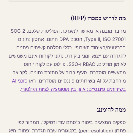
מה לדרוש במכרז (RFP)
מחבר מובנה או מאושר למערכת הפוליסות שלכם. SOC 2
Type II, ISO 27001, הסכם DPA חתום. אחסון נתונים
בבריטניה/האיחוד האירופי. כללי הסלמה קשיחים ניתנים
להגדרה עם ייצוא יומני ביקורת. נתוני לקוחות אינם משמשים
לאימון מודלים. RBAC ו-SSO. פיילוט עם לקוח ייחוס
מתעשייה מוסדרת. סעיף ברור על החזרת נתונים. לקריאה
מורחבת על AI בשירותים פיננסיים מוסדרים, ראו
סוכני AI
בשירותים פיננסיים: איזון בין אוטומציה לציות רגולטורי
.
ממה להימנע
ספקים המציגים ביטוח כ'סתם עוד ורטיקל'. תמחור לפי
פתרון (per-resolution) בקטגוריה שבה הגדרת 'פתור' היא