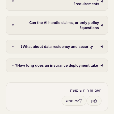
▼
requirements?
Can the AI handle claims, or only policy
▼
questions?
What about data residency and security?
▼
How long does an insurance deployment take?
▼
האם זה היה שימושי?
כן
לא ממש