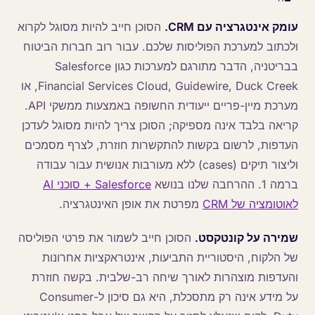
עומק אינטגרציה עם CRM.
הסוכן חייב להיות מסוגל לקרוא
ולכתוב למערכת הפוליסות שלכם. עבור רוב חברות הביטוח
בבריטניה, הדבר מתורגם למערכות כגון Salesforce
Financial Services Cloud, Guidewire, Duck Creek, או
מערכת מיין-פריים ייעודית החשופה באמצעות ממשקי API.
קריאה בלבד אינה מספיקה; הסוכן צריך להיות מסוגל לעדכן
העדפות, לרשום בקשות להתקשרות חוזרת, לצרף מסמכים
וליצור תיקים (cases) ללא מעורבות אנושית עבור עבודה
ברמה 1. ההרחבה שלנו בנושא
Salesforce + סוכני AI
לאוטומציה של CRM
מפרטת את אופן האינטגרציה.
שמירה על קונטקסט.
הסוכן חייב לשמור את פרטי הפוליסה
של הלקוח, היסטוריית התביעות, אינטראקציות אחרונות
והעדפות מוצהרות לאורך שיחה רב-שלבית. בקשה חוזרת
על מידע אינה רק מתסכלת, היא גם סיכון ל-Consumer