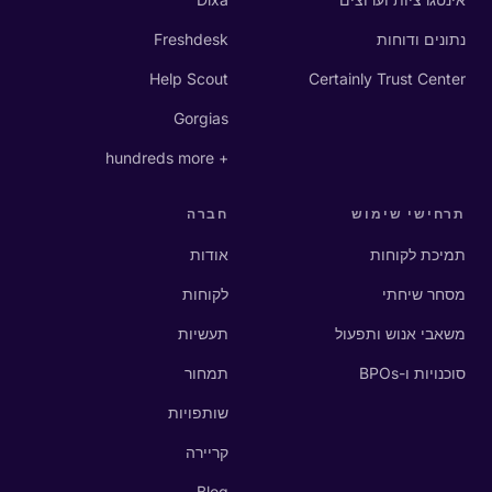
נתונים ודוחות
Freshdesk
Help Scout
Certainly Trust Center
Gorgias
+ hundreds more
תרחישי שימוש
חברה
תמיכת לקוחות
אודות
מסחר שיחתי
לקוחות
משאבי אנוש ותפעול
תעשיות
סוכנויות ו-BPOs
תמחור
שותפויות
קריירה
Blog