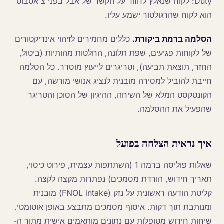
Duty: לקוח שנאלץ לחזור על הקשר של אבל בפני צ'אטבוט
הוא לקוח שהרגולטור ישמע עליו.
הסלמה ברמת ביקורת.
כללים מחמירים לזיהוי אינדיקטורים
של לקוחות פגיעים, שפת תלונה, החלטות מהותיות (ביטול,
החזר, תוצאת תביעה), וטריגרים לייעוץ מוסדר. כל הסלמה
חייבת להוביל למסירה מובנית לנציג אנושי מורשה, עם
הקונטקסט המלא של השיחה, ההיגיון של הסוכן והטריגר
שהפעיל את ההסלמה.
איך נראית הצלחה בפועל
שאלות פוליסה ברמה 1 (השתתפות עצמית, פירוט כיסוי,
תאריך חידוש, הורדת מסמכים) נפתרות מקצה לקצה.
קליטת הודעה ראשונית על נזק (FNOL intake) מובנית
ומנותבת תוך דקות. איסוף מסמכים מתבצע באופן אוטומטי.
שיחות חידוש מטופלות עם נתונים מותאמים אישית מתוך ה-