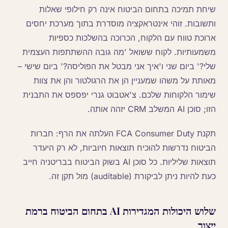
שיחת תמיכה בתחום הביטוח אינה רק חילופי שאלות
ותשובות. זוהי אינטראקציה מוסדרת בתוך מערכת יחסים
ארוכת טווח עם הלקוח, הכרוכה בהשלכות כספיות
משמעותיות. לקוח ששואל 'מה גובה ההשתתפות העצמית
שלי?' ביום שני ו'איך אני מבטל את הפוליסה?' ביום שישי –
מאותת על משהו שמעניין הן את הרגולטור והן את צוות
שימור הלקוחות שלכם. צ'אטבוט גנרי יפספס את התבנית
הזו; סוכן AI המשלב CRM יזהה אותה.
תקנת FCA Consumer Duty העלתה את הרף: חברות
הביטוח נדרשות להוכיח תוצאות חיוביות, לא רק היעדר
תוצאות שליליות. כל סוכן AI בשוק הביטוח בבריטניה חייב
כעת להיות ניתן לביקורת (auditable) מול תקן זה.
שלוש היכולות המגדירות AI בתחום הביטוח ברמת
ייצור