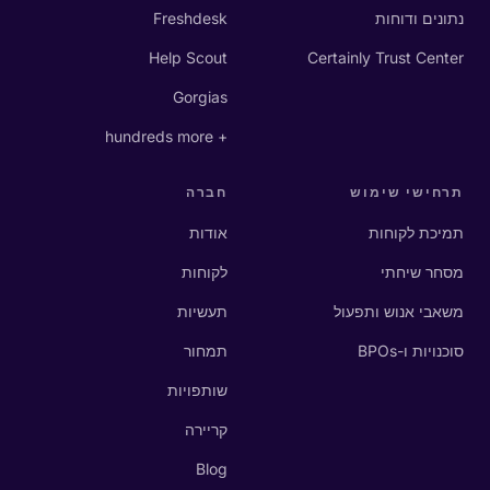
נתונים ודוחות
Freshdesk
Help Scout
Certainly Trust Center
Gorgias
+ hundreds more
תרחישי שימוש
חברה
תמיכת לקוחות
אודות
מסחר שיחתי
לקוחות
משאבי אנוש ותפעול
תעשיות
סוכנויות ו-BPOs
תמחור
שותפויות
קריירה
Blog