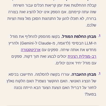
קבלת ההחלטות ואת יומן קריאות הכלים עבור השיחה
שזה עתה קיימתם. אם הספק אינו יכול להציג זאת בצורה
ברורה, לא תוכלו להגן על התנהגות הסוכן מול צוות הציות
שלכם.
.
1
מבחן החלפת המודל.
בקשו מהספק להחליף את מודל
ה-LLM הבסיסי (לדוגמה, מ-Claude ל-Gemini) ולהריץ
מחדש את אותה שיחה. ספקים עם
ארכיטקטורה
רב-מודלית רצינית
יכולים לבצע זאת תוך דקות. ספקים
עם מודל יחיד אינם יכולים.
.
1
מבחן ההעברה.
עוררו בקשה להסלמה. התיישבו בכיסא
של הנציג האנושי. האם ההקשר נשמר? האם הלקוח נאלץ
לחזור על דבריו? האם הצעת הצעד הבא הייתה נכונה
בפועל?