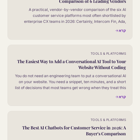
Comparison of 6 Leading Vendors
A practical, vendor-by-vendor comparison of the six AI
customer service platforms most often shortlisted by
enterprise CX teams in 2026: Certainly, Intercom Fin, Ada,
Zendesk AI, Salesforce Agentforce, and Gorgias AI. No
קרא
marketing fluff, no fake winner.
TOOLS & PLATFORMS
The Easiest Way to Add a Conversational AI Tool to Your
Website Without Coding
You do not need an engineering team to put a conversational AI
on your website. You need a snippet, ten minutes, and a short
list of decisions that most teams get wrong when they treat this
as an install rather than a product launch.
קרא
TOOLS & PLATFORMS
The Best AI Chatbots for Customer Service in 2026: A
Buyer's Comparison