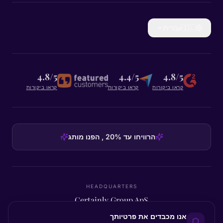
🇮🇱
עברית
4.8/5
4.4/5
4.8/5
קראו ביקורות
קראו ביקורות
קראו ביקורות
הרוויחו עד 20% , הפנו מותג
HEADQUARTERS
Certainly Group ApS
C/O GRROW, Pilestræde 52A
·
1112
København K
·
Denmark
אנו מכבדים את פרטיותך