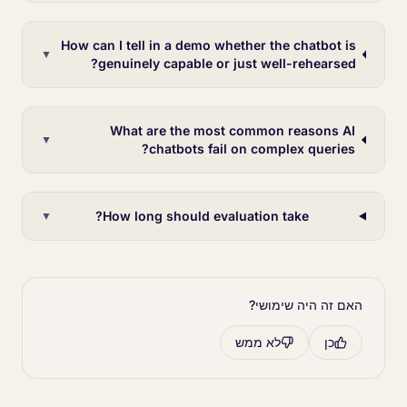
How can I tell in a demo whether the chatbot is
▼
genuinely capable or just well-rehearsed?
What are the most common reasons AI
▼
chatbots fail on complex queries?
How long should evaluation take?
▼
האם זה היה שימושי?
כן
לא ממש