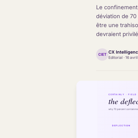
Le confinement 
déviation de 70
être une trahis
devraient privilé
CX Intelligen
CIET
Editorial
·
16 avri