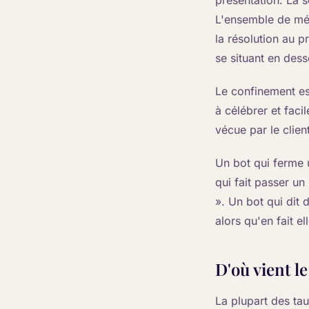
présentation. La s
L'ensemble de mét
la résolution au p
se situant en des
Le confinement est
à célébrer et faci
vécue par le clien
Un bot qui ferme 
qui fait passer un
». Un bot qui dit
alors qu'en fait el
D'où vient l
La plupart des ta