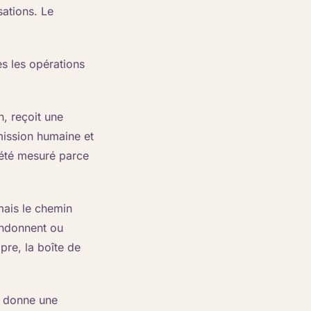
sations. Le
es les opérations
, reçoit une
mission humaine et
été mesuré parce
mais le chemin
andonnent ou
pre, la boîte de
 donne une