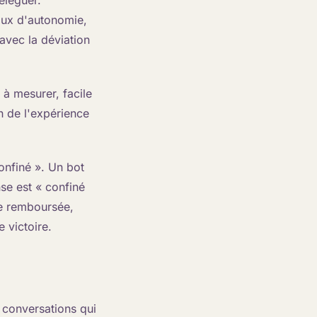
eléguer.
aux d'autonomie,
 avec la déviation
e à mesurer, facile
en de l'expérience
onfiné ». Un bot
nse est « confiné
re remboursée,
e victoire.
 conversations qui