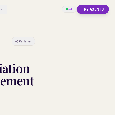
TRY AGENTS
Partager
iation
inement