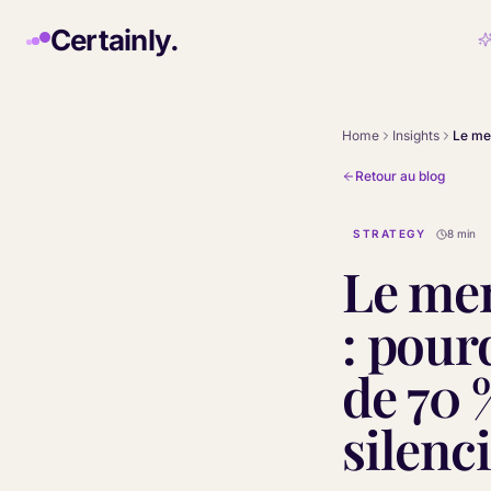
Skip to main content
Certainly.
Home
Insights
Retour au blog
STRATEGY
8 min
Le men
: pour
de 70 
silenc