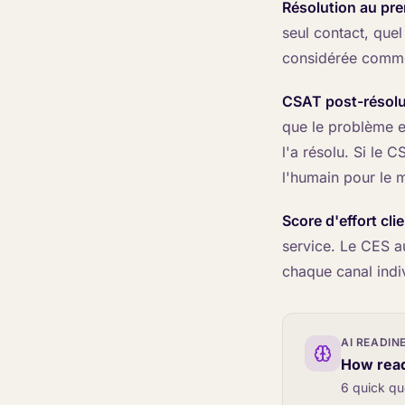
Résolution au pr
seul contact, quel 
considérée comme 
CSAT post-résolu
que le problème e
l'a résolu. Si le 
l'humain pour le m
Score d'effort clie
service. Le CES a
chaque canal indiv
AI READIN
How read
6 quick qu