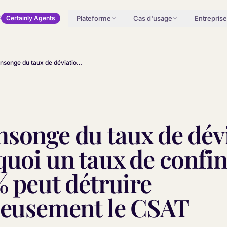
Plateforme
Cas d'usage
Entreprise
Certainly Agents
Le mensonge du taux de déviation : pourquoi un taux de confinement de 70 % peut détruire silencieusement le CSAT
songe du taux de dév
quoi un taux de conf
% peut détruire
ieusement le CSAT