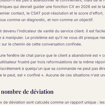
olution n'est pas d'abandonner le confinement, mais de le r
riques qui devrait guider une fonction CX en 2026 est le t
remier contact, le CSAT post-résolution et le score d'effort,
sous comme un diagnostic, et non comme un objectif.
 devenu l'indicateur de vanité du service client. Il est facil
le à manipuler. Le problème est qu'il ne vous dit presque ri
t sur le chemin de cette conversation confinée.
une fenêtre de chat parce que le client a abandonné est « c
 utilisateur frustré par trois reformulations de la même répo
 discrètement à quelqu'un que sa commande ne peut pas êt
le le peut, est « confiné ». Aucune de ces situations n'est un
e nombre de déviation
ux de déviation sont calculés comme un rapport unique : les