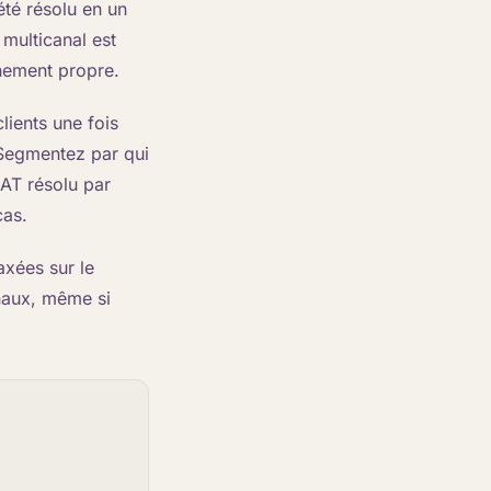
été résolu en un
n multicanal est
nement propre.
lients une fois
 Segmentez par qui
SAT résolu par
cas.
axées sur le
anaux, même si