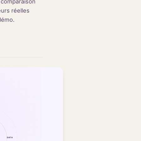
e comparaison
urs réelles
 démo.