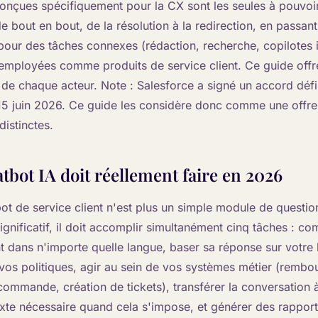
onçues spécifiquement pour la CX sont les seules à pouvoir 
 bout en bout, de la résolution à la redirection, en passant
 pour des tâches connexes (rédaction, recherche, copilotes 
employées comme produits de service client. Ce guide offr
e de chaque acteur. Note : Salesforce a signé un accord défi
 15 juin 2026. Ce guide les considère donc comme une offr
istinctes.
tbot IA doit réellement faire en 2026
ot de service client n'est plus un simple module de questi
gnificatif, il doit accomplir simultanément cinq tâches : c
ent dans n'importe quelle langue, baser sa réponse sur votre
vos politiques, agir au sein de vos systèmes métier (rembo
commande, création de tickets), transférer la conversation
exte nécessaire quand cela s'impose, et générer des rappor