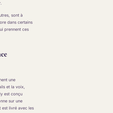
.
utres, sont à
core dans certains
qui prennent ces
nce
hent une
ls et la voix,
ly est conçu
onne sur une
 est livré avec les