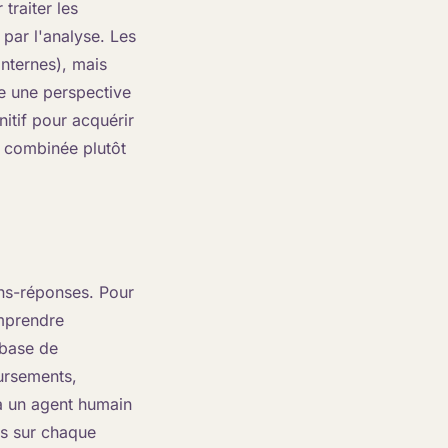
traiter les
 par l'analyse. Les
internes), mais
e une perspective
nitif pour acquérir
e combinée plutôt
ons-réponses. Pour
omprendre
 base de
ursements,
 à un agent humain
ts sur chaque