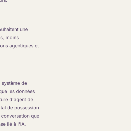
urs.
ouhaitent une
ts, moins
ons agentiques et
e système de
sque les données
cture d'agent de
total de possession
e conversation que
 lié à l'IA.