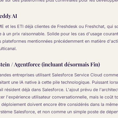
que sur des plateformes plus conviviales pour les développe
eddy AI
ME et les ETI déjà clientes de Freshdesk ou Freshchat, qui s
e à un prix raisonnable. Solide pour les cas d'usage couran
s plateformes mentionnées précédemment en matière d'acti
lticanal.
tein / Agentforce (incluant désormais Fin)
grandes entreprises utilisant Salesforce Service Cloud comm
itant une IA native à cette pile technologique. Puissant lor
vail résident déjà dans Salesforce. L'ajout prévu de l'archite
cer l'expérience utilisateur conversationnelle, mais le coût 
de déploiement doivent encore être considérés dans la mêm
système Salesforce, et non comme un simple poste de dépense