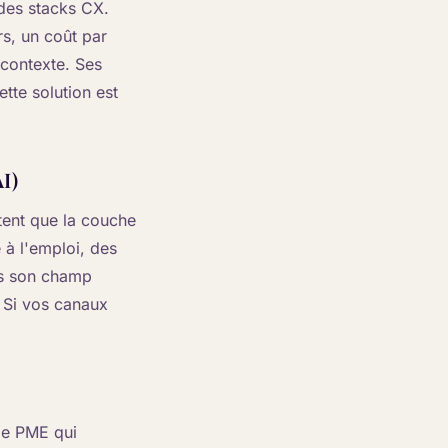
 des stacks CX.
rs, un coût par
 contexte. Ses
tte solution est
I)
tent que la couche
e à l'emploi, des
ns son champ
. Si vos canaux
 de PME qui