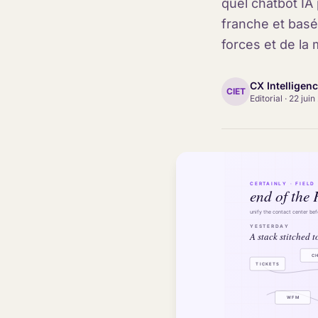
quel chatbot IA
franche et basé
forces et de la
CX Intelligen
CIET
Editorial
·
22 juin