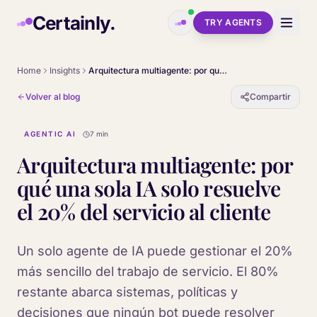
Skip to main content
Certainly.
TRY AGENTS
Home
Insights
Arquitectura multiagente: por qué una sola IA solo resuelve el 20% del servicio al cliente
Volver al blog
Compartir
AGENTIC AI
7 min
Arquitectura multiagente: por
qué una sola IA solo resuelve
el 20% del servicio al cliente
Un solo agente de IA puede gestionar el 20%
más sencillo del trabajo de servicio. El 80%
restante abarca sistemas, políticas y
decisiones que ningún bot puede resolver