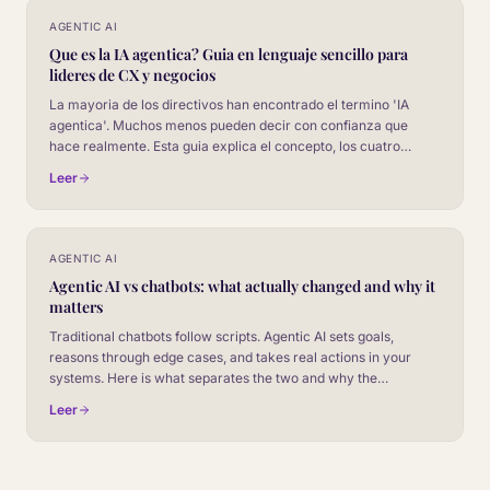
AGENTIC AI
Que es la IA agentica? Guia en lenguaje sencillo para
lideres de CX y negocios
La mayoria de los directivos han encontrado el termino 'IA
agentica'. Muchos menos pueden decir con confianza que
hace realmente. Esta guia explica el concepto, los cuatro
rasgos definitorios y lo que todo ejecutivo necesita entender.
Leer
AGENTIC AI
Agentic AI vs chatbots: what actually changed and why it
matters
Traditional chatbots follow scripts. Agentic AI sets goals,
reasons through edge cases, and takes real actions in your
systems. Here is what separates the two and why the
distinction matters for your CX strategy.
Leer