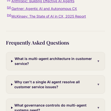
[
1
]
Anthropic: Building Effective AI Agents
[
2
]
Gartner: Agentic AI and Autonomous CX
[
3
]
McKinsey: The State of AI in CX, 2025 Report
Frequently Asked Questions
What is multi-agent architecture in customer
▼
service?
Why can't a single AI agent resolve all
▼
customer service issues?
What governance controls do multi-agent
▼
systems need?