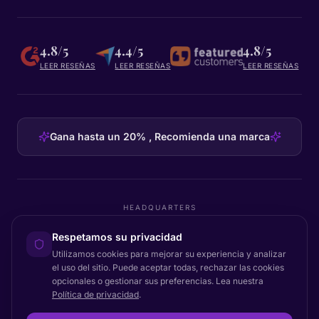
4.8/5
4.4/5
4.8/5
LEER RESEÑAS
LEER RESEÑAS
LEER RESEÑAS
Gana hasta un 20% , Recomienda una marca
HEADQUARTERS
Certainly Group ApS
Respetamos su privacidad
C/O GRROW, Pilestræde 52A
·
1112
København K
·
Denmark
Utilizamos cookies para mejorar su experiencia y analizar
el uso del sitio. Puede aceptar todas, rechazar las cookies
opcionales o gestionar sus preferencias. Lea nuestra
Política de privacidad
.
Volver arriba
© 2026 Certainly. Todos los derechos reservados.